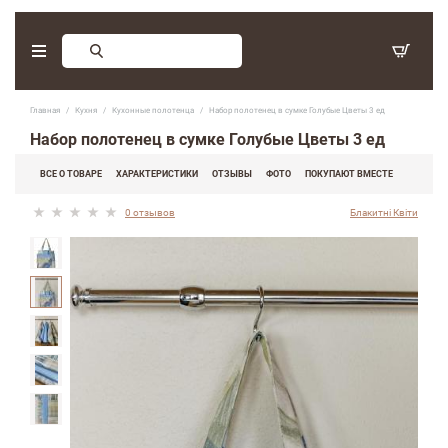
Заказ обратного звонка
Главная
Кухня
Кухонные полотенца
Набор полотенец в сумке Голубые Цветы 3 ед
С 9:30 - 17:30. Суббота, воскресенье - выходные дни.
Набор полотенец в сумке Голубые Цветы 3 ед
(097) 416-90-33
,
ВСЕ О ТОВАРЕ
ХАРАКТЕРИСТИКИ
ОТЗЫВЫ
ФОТО
ПОКУПАЮТ ВМЕСТЕ
(066) 339-07-15
0 отзывов
Блакитні Квіти