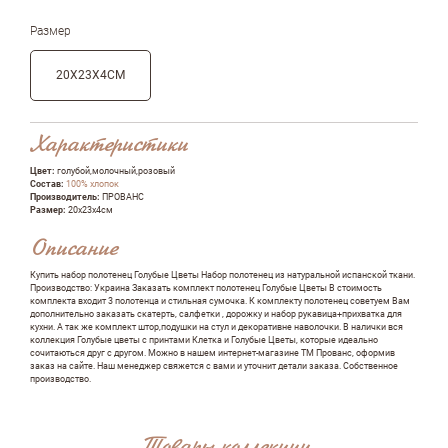
Размер
20Х23Х4СМ
Характеристики
Цвет:
голубой,молочный,розовый
Состав:
100% хлопок
Производитель:
ПРОВАНС
Размер:
20х23х4см
Описание
Купить набор полотенец Голубые Цветы Набор полотенец из натуральной испанской ткани.
Производство: Украина Заказать комплект полотенец Голубые Цветы В стоимость
комплекта входит 3 полотенца и стильная сумочка. К комплекту полотенец советуем Вам
дополнительно заказать скатерть, салфетки , дорожку и набор рукавица+прихватка для
кухни. А так же комплект штор,подушки на стул и декоративне наволочки. В налички вся
коллекция Голубые цветы с принтами Клетка и Голубые Цветы, которые идеально
сочитаються друг с другом. Можно в нашем интернет-магазине ТМ Прованс, оформив
заказ на сайте. Наш менеджер свяжется с вами и уточнит детали заказа. Собственное
производство.