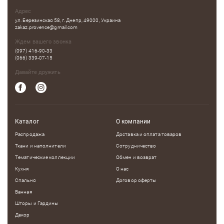
Адрес
ул. Березинская 58, г. Днепр, 49000, Украина
zakaz.provence@gmail.com
Ждем вашего звонка
(097) 416-90-33
(066) 339-07-15
Давайте дружить
Каталог
О компании
Распродажа
Доставка и оплата товаров
Ткани и наполнители
Сотрудничество
Тематические коллекции
Обмен и возврат
Кухня
О нас
Спальня
Договор оферты
Ванная
Шторы и Гардины
Декор