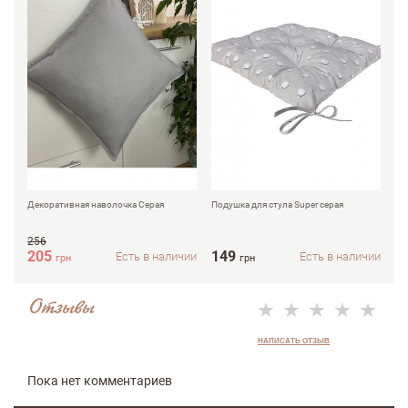
Декоративная наволочка Серая
Подушка для стула Super серая
По
кл
256
4 
205
149
2
Есть в наличии
Есть в наличии
грн
грн
Отзывы
НАПИСАТЬ ОТЗЫВ
Пока нет комментариев