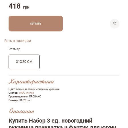
418
грн
КУПИТЬ
Есть в наличии
Размер
31Х20 СМ
Характеристики
Цвет:
белый,зеленый,молочный,красный
Состав:
100% хлопок
Производитель:
ПРОВАНС
Размер:
31х20 см
Описание
Купить Набор 3 ед. новогодний
рукавица,прихватка и фартук для кухни