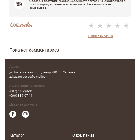
Способы доставки
Доставка осуществляется ТК Новой почтой в
любой город Украины и во всем мире. Также возможен
самовывоз.
Отзывы
НАПИСАТЬ ОТЗЫВ
Пока нет комментариев
Адрес
ул. Березинская 58, г. Днепр, 49000, Украина
zakaz.provence@gmail.com
Ждем вашего звонка
(097) 416-90-33
(066) 339-07-15
Давайте дружить
Каталог
О компании