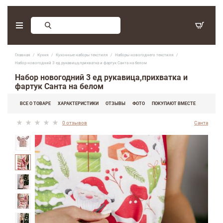
Заказ обратного звонка
Главная
Кухня
Кухонные наборы текстиля
Наборы новогоднего текстиля
С 9:30 - 17:30. Суббота, воскресенье - выходные дни.
Набор новогодний 3 ед рукавица,прихватка и фартук Санта на белом
Набор новогодний 3 ед рукавица,прихватка и
(097) 416-90-33
,
фартук Санта на белом
(066) 339-07-15
ВСЕ О ТОВАРЕ
ХАРАКТЕРИСТИКИ
ОТЗЫВЫ
ФОТО
ПОКУПАЮТ ВМЕСТЕ
0 отзывов
Санта