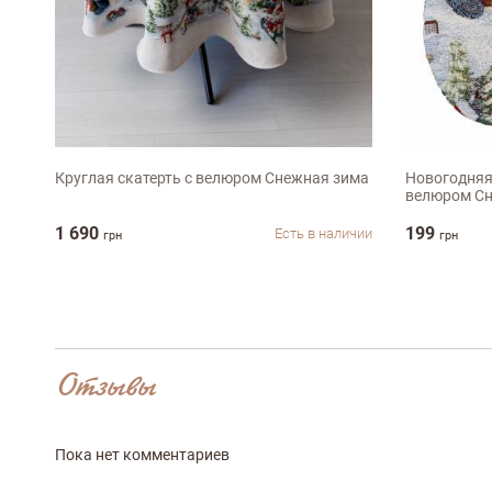
Оставить отз
ФИО
D136см
32х15с
email
Круглая скатерть с велюром Снежная зима
Новогодняя
велюром Сн
1 690
199
Есть в наличии
грн
грн
Комментарий
Отзывы
Достоинства
Пока нет комментариев