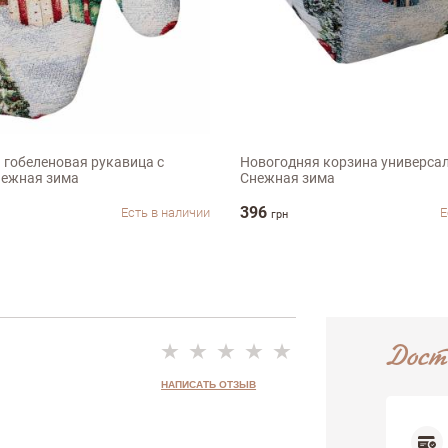
ыв
м
14х16х15см
 гобеленовая рукавица с
Новогодняя корзина универса
ежная зима
Снежная зима
396
Есть в наличии
Е
грн
Дост
НАПИСАТЬ ОТЗЫВ
Недостатки