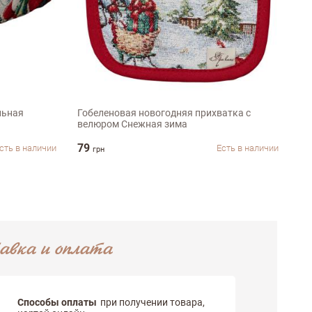
15х20см
льная
Гобеленовая новогодняя прихватка с
Го
велюром Снежная зима
зи
79
24
сть в наличии
Есть в наличии
грн
авка и оплата
Способы оплаты
при получении товара,