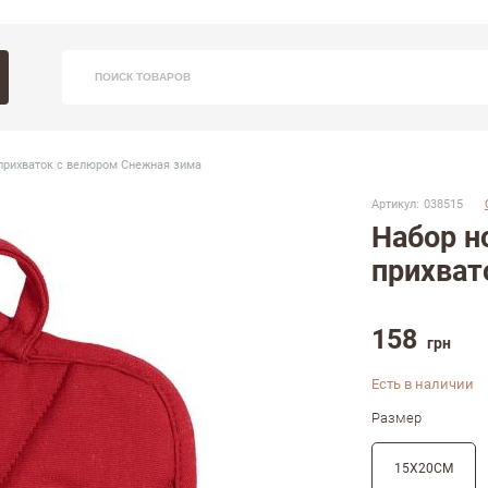
Вхо
Заказ
ПОИСК ТОВАРОВ
С 9:30 - 
прихваток с велюром Снежная зима
(09
Артикул:
038515
Набор н
прихват
З
158
грн
Напом
Есть в наличии
Размер
15Х20СМ