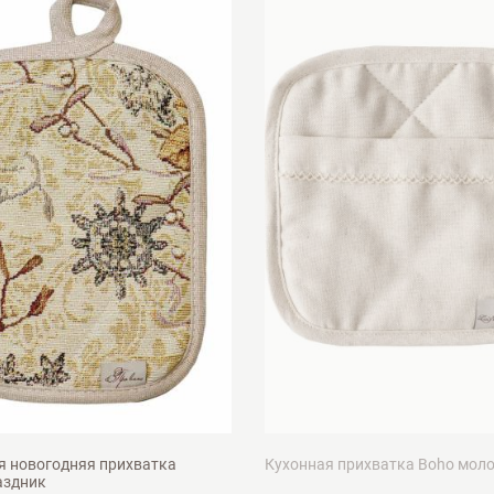
м
20х20см
я новогодняя прихватка
Кухонная прихватка Boho мол
аздник