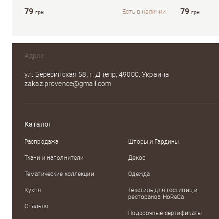
79
79
Есть в наличии
грн
грн
Адрес
ул. Березинская 58, г. Днепр, 49000, Украина
zakaz.provence@gmail.com
Каталог
Распродажа
Шторы и Гардины
Ткани и наполнители
Декор
Тематические коллекции
Одежда
Кухня
Текстиль для гостиниц и
ресторанов HoReCa
Спальня
Подарочные сертификаты