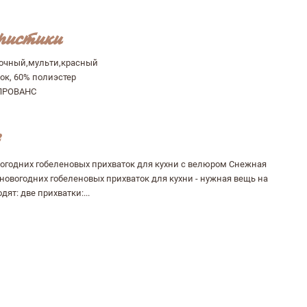
ристики
очный,мульти,красный
ок, 60% полиэстер
ПРОВАНС
вогодних гобеленовых прихваток для кухни с велюром Снежная
 новогодних гобеленовых прихваток для кухни - нужная вещь на
одят: две прихватки:...