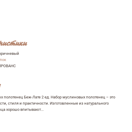
ристики
оричневый
опок
ПРОВАНС
х полотенец Беж-Лате 2 ед. Набор муслиновых полотенец – это
сти, стиля и практичности. Изготовленные из натурального
нца хорошо впитывают...