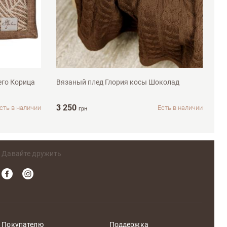
140х180см
его Корица
Вязаный плед Глория косы Шоколад
3 250
сть в наличии
Есть в наличии
грн
Давайте дружить
Покупателю
Поддержка