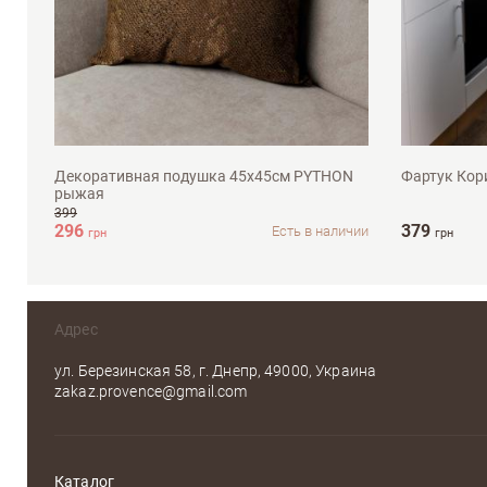
45х45см
універс
Декоративная подушка 45х45см PYTHON
Фартук Кор
рыжая
399
296
379
Есть в наличии
грн
грн
Адрес
ул. Березинская 58, г. Днепр, 49000, Украина
zakaz.provence@gmail.com
Каталог