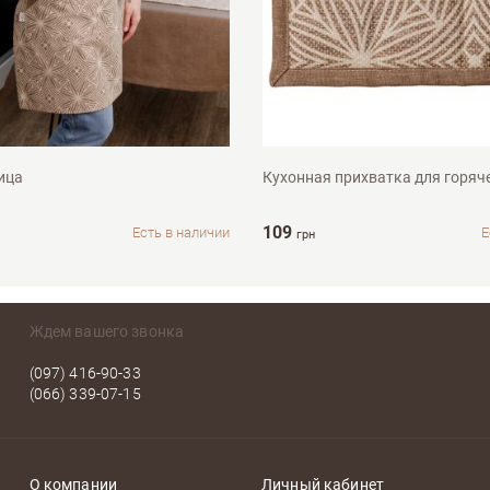
альний
20х20см
ица
Кухонная прихватка для горяч
109
Есть в наличии
Е
грн
Ждем вашего звонка
(097) 416-90-33
(066) 339-07-15
О компании
Личный кабинет