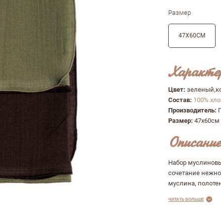
Размер
47X60СМ
Характе
Цвет:
зеленый,к
Состав:
100% хл
Производитель:
Размер:
47x60см
Описание
Набор муслиновы
сочетание нежно
муслина, полоте
ЧИТАТЬ БОЛЬШЕ