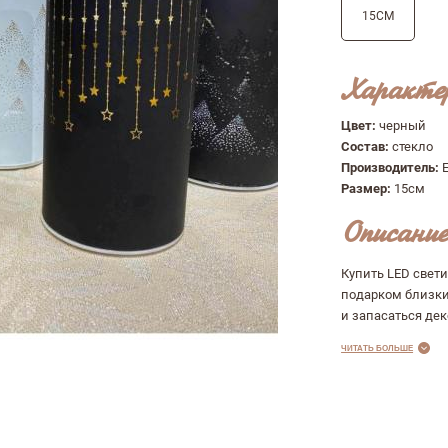
15СМ
Характе
Цвет:
черный
Состав:
стекло
ыв
Производитель:
Размер:
15см
Описание
Купить LED свет
подарком близки
и запасаться дек
ЧИТАТЬ БОЛЬШЕ