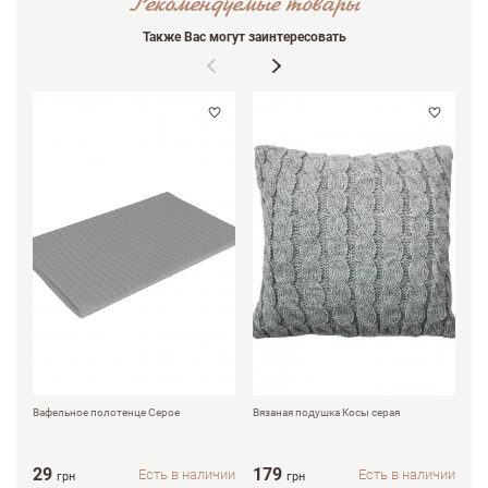
Рекомендуемые товары
Также Вас могут заинтересовать
Вафельное полотенце Серое
Вязаная подушка Косы серая
Вя
29
179
2
Есть в наличии
Есть в наличии
грн
грн