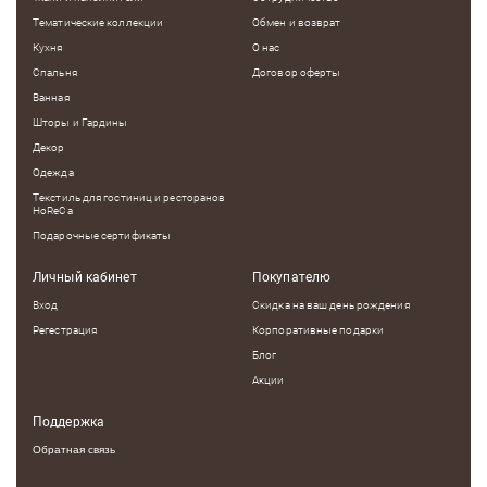
Тематические коллекции
Обмен и возврат
Кухня
О нас
Спальня
Договор оферты
Ванная
Шторы и Гардины
Декор
Одежда
Текстиль для гостиниц и ресторанов
HoReCa
Подарочные сертификаты
Личный кабинет
Покупателю
Вход
Скидка на ваш день рождения
Регестрация
Корпоративные подарки
Блог
Акции
Поддержка
Обратная связь