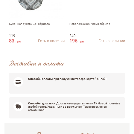
Комментарий
Кухонная рукавица Габриела
Наволочка 50х70см Габріела
Ку
119
249
36
83
196
2
Есть в наличии
Есть в наличии
грн
грн
Достоинства
Доставка и оплата
Недостатки
Способы оплаты
при получении товара, картой онлайн
Оцените, пожалуйста
Способы доставки
Доставка осуществляется ТК Новой почтой в
любой город Украины и во всем мире. Также возможен
самовывоз.