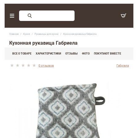
Заказ обратного звонка
Главная
Кухня
Рукавицы для кухни
Кухонная рукавица Габриела
С 9:30 - 17:30. Суббота, воскресенье - выходные дни.
Кухонная рукавица Габриела
(097) 416-90-33
,
ВСЕ О ТОВАРЕ
ХАРАКТЕРИСТИКИ
ОТЗЫВЫ
ФОТО
ПОКУПАЮТ ВМЕСТЕ
(066) 339-07-15
0 отзывов
Габріела