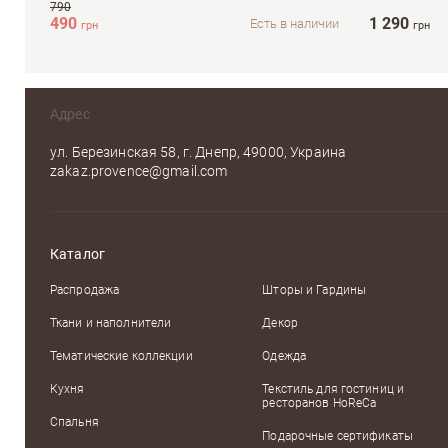
790
490
1 290
Есть в наличии
грн
грн
Адрес
ул. Березинская 58, г. Днепр, 49000, Украина
zakaz.provence@gmail.com
Каталог
Распродажа
Шторы и Гардины
Ткани и наполнители
Декор
Тематические коллекции
Одежда
Кухня
Текстиль для гостиниц и
ресторанов HoReCa
Спальня
Подарочные сертификаты