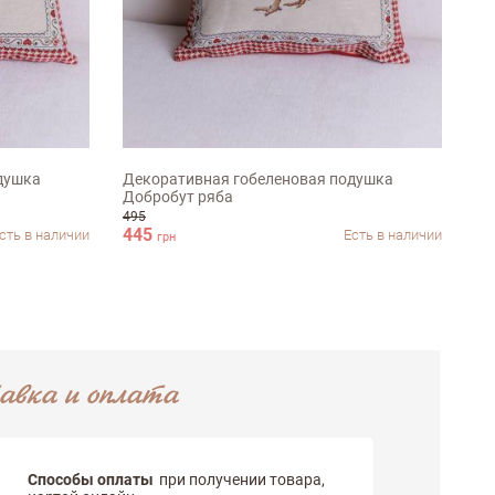
45х45см
душка
Декоративная гобеленовая подушка
Шо
Добробут ряба
495
445
42
сть в наличии
Есть в наличии
грн
авка и оплата
Способы оплаты
при получении товара,