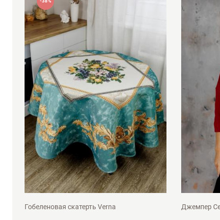
-38%
D90см
S-M
L-X
Гобеленовая скатерть Verna
Джемпер Се