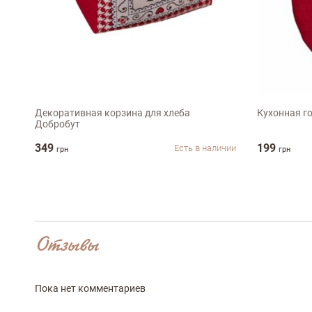
Оставить отз
ФИО
16х18х19см
32х16с
email
Декоративная корзина для хлеба
Кухонная г
Добробут
349
199
Есть в наличии
грн
грн
Комментарий
Отзывы
Достоинства
Пока нет комментариев