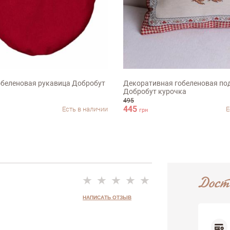
ыв
м
45х45см
обеленовая рукавица Добробут
Декоративная гобеленовая по
Добробут курочка
495
445
Есть в наличии
Е
грн
Дост
НАПИСАТЬ ОТЗЫВ
Недостатки