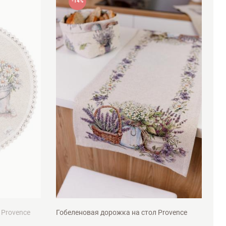
-14%
35х100см
 Provence
Гобеленовая дорожка на стол Provence
До