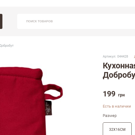
Вхо
Заказ
ПОИСК ТОВАРОВ
С 9:30 - 
Добробут
(09
Артикул:
044428
Кухонна
Доброб
З
199
грн
Напом
Есть в наличии
Размер
32Х16СМ