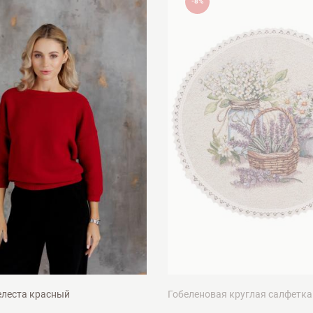
-8%
D35см
L
леста красный
Гобеленовая круглая салфетка