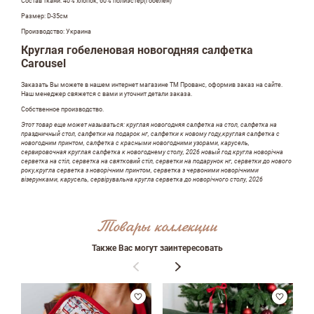
Состав ткани: 40% хлопок, 60% полиэстер(гобелен)
Размер: D-35см
Производство: Украина
Круглая гобеленовая новогодняя салфетка
Carousel
Заказать Вы можете в нашем интернет магазине ТМ Прованс, оформив заказ на сайте.
Наш менеджер свяжется с вами и уточнит детали заказа.
Собственное производство.
Этот товар еще может называться: круглая новогодняя салфетка на стол, салфетка на
праздничный стол, салфетки на подарок нг, салфетки к новому году,круглая салфетка с
новогодним принтом, салфетка с красными новогодними узорами, карусель,
сервировочная круглая салфетка к новогоднему столу, 2026 новый год кругла новорічна
серветка на стіл, серветка на святковий стіл, серветки на подарунок нг, серветки до нового
року,кругла серветка з новорічним принтом, серветка з червоними новорічними
візерунками, карусель, сервірувальна кругла серветка до новорічного столу, 2026
Оставить отзыв
Товары коллекции
Также Вас могут заинтересовать
ФИО
email