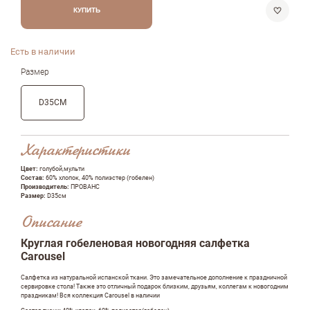
КУПИТЬ
Есть в наличии
Размер
D35СМ
Характеристики
Цвет:
голубой,мульти
Состав:
60% хлопок, 40% полиэстер (гобелен)
Производитель:
ПРОВАНС
Размер:
D35см
Описание
Круглая гобеленовая новогодняя салфетка
Carousel
Салфетка из натуральной испанской ткани. Это замечательное дополнение к праздничной
сервировке стола! Также это отличный подарок близким, друзьям, коллегам к новогодним
праздникам! Вся коллекция Carousel в наличии