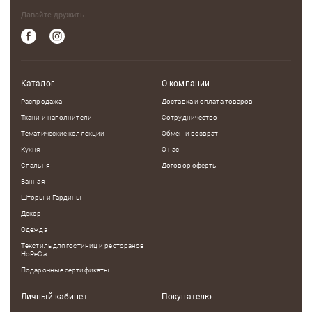
Давайте дружить
Каталог
О компании
Распродажа
Доставка и оплата товаров
Ткани и наполнители
Сотрудничество
Тематические коллекции
Обмен и возврат
Кухня
О нас
Спальня
Договор оферты
Ванная
Шторы и Гардины
Декор
Одежда
Текстиль для гостиниц и ресторанов
HoReCa
Подарочные сертификаты
Личный кабинет
Покупателю