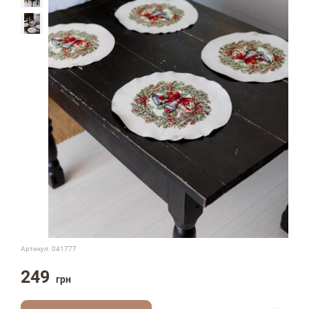
Артикул:
041777
249
грн