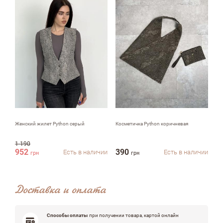
Комментарий
Достоинства
Женский жилет Python серый
Косметичка Python коричневая
На
би
1 190
29
952
390
1
Есть в наличии
Есть в наличии
грн
грн
Недостатки
Доставка и оплата
Оцените, пожалуйста
Способы оплаты
при получении товара, картой онлайн