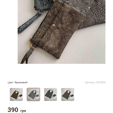
Цвет:
бірюзовий
Артикул:
037854
390
грн