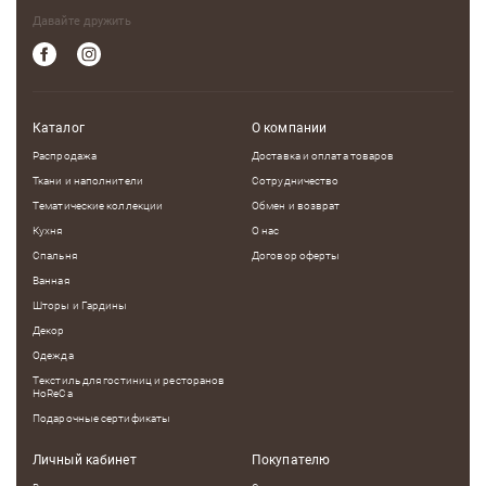
Давайте дружить
Каталог
О компании
Распродажа
Доставка и оплата товаров
Ткани и наполнители
Сотрудничество
Тематические коллекции
Обмен и возврат
Кухня
О нас
Спальня
Договор оферты
Ванная
Шторы и Гардины
Декор
Одежда
Текстиль для гостиниц и ресторанов
HoReCa
Подарочные сертификаты
Личный кабинет
Покупателю