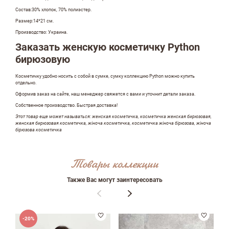
Состав:30% хлопок, 70% полиэстер.
Размер:14*21 см.
Производство: Украина.
Заказать женскую косметичку Python
бирюзовую
Косметичку удобно носить с собой в сумке, сумку коллекцию Python можно купить
отдельно.
Оформив заказ на сайте, наш менеджер свяжется с вами и уточнит детали заказа.
Собственное производство. Быстрая доставка!
Этот товар еще может называться: женская косметичка, косметичка женская бирюзовая,
женская бирюзовая косметичка, жіноча косметичка, косметичка жіноча бірюзова, жіноча
бірюзова косметичка
Оставить отзыв
Товары коллекции
Также Вас могут заинтересовать
ФИО
-20%
email