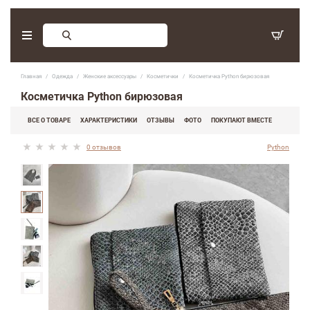
Заказ обратного звонка
Главная
Одежда
Женские аксессуары
Косметички
Косметичка Python бирюзовая
С 9:30 - 17:30. Суббота, воскресенье - выходные дни.
Косметичка Python бирюзовая
(097) 416-90-33
,
ВСЕ О ТОВАРЕ
ХАРАКТЕРИСТИКИ
ОТЗЫВЫ
ФОТО
ПОКУПАЮТ ВМЕСТЕ
(066) 339-07-15
0 отзывов
Python