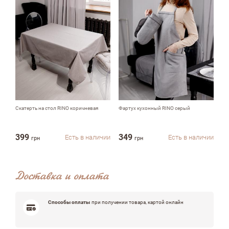
Комментарий
Скатерть на стол RINO коричневая
Фартух кухонный RINO серый
Ск
Достоинства
399
349
3
Есть в наличии
Есть в наличии
грн
грн
Недостатки
Доставка и оплата
Способы оплаты
при получении товара, картой онлайн
Оцените, пожалуйста