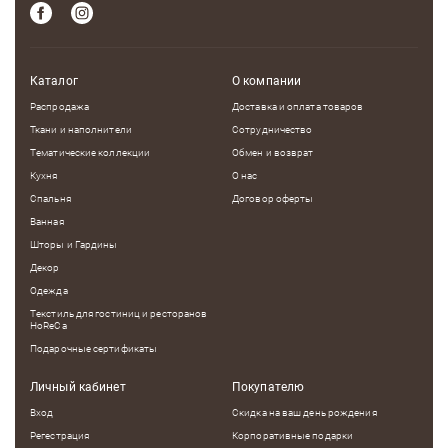
Каталог
О компании
Распродажа
Доставка и оплата товаров
Ткани и наполнители
Сотрудничество
Тематические коллекции
Обмен и возврат
Кухня
О нас
Спальня
Договор оферты
Ванная
Шторы и Гардины
Декор
Одежда
Текстиль для гостиниц и ресторанов
HoReCa
Подарочные сертификаты
Личный кабинет
Покупателю
Вход
Скидка на ваш день рождения
Регестрация
Корпоративные подарки