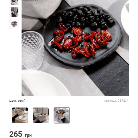
Цвет:
сірий
Артикул:
037231
265
грн