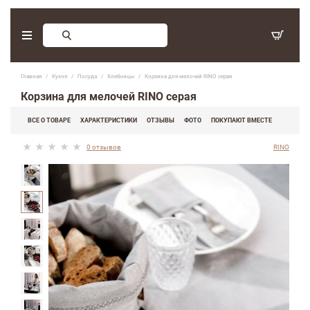
Заказ обратного звонка
Главная
Кухня
Посуда
Хлебницы
Корзина для мелочей RINO серая
С 9:30 - 17:30. Суббота, воскресенье - выходные дни.
Корзина для мелочей RINO серая
(097) 416-90-33
,
ВСЕ О ТОВАРЕ
ХАРАКТЕРИСТИКИ
ОТЗЫВЫ
ФОТО
ПОКУПАЮТ ВМЕСТЕ
(066) 339-07-15
0 отзывов
RINO