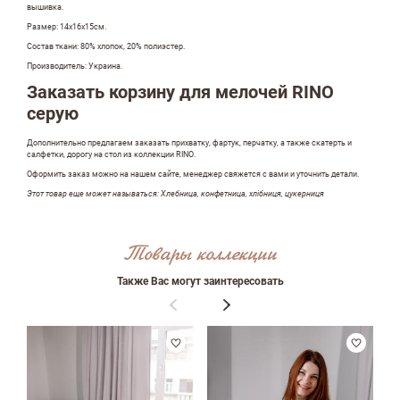
вышивка.
Размер: 14х16х15см.
Состав ткани: 80% хлопок, 20% полиэстер.
Производитель: Украина.
Заказать корзину для мелочей RINO
серую
Дополнительно предлагаем заказать прихватку, фартук, перчатку, а также скатерть и
салфетки, дорогу на стол из коллекции RINO.
Оформить заказ можно на нашем сайте, менеджер свяжется с вами и уточнить детали.
Этот товар еще может называться: Хлебница, конфетница, хлібниця, цукерниця
Оставить отзыв
Товары коллекции
Также Вас могут заинтересовать
ФИО
email