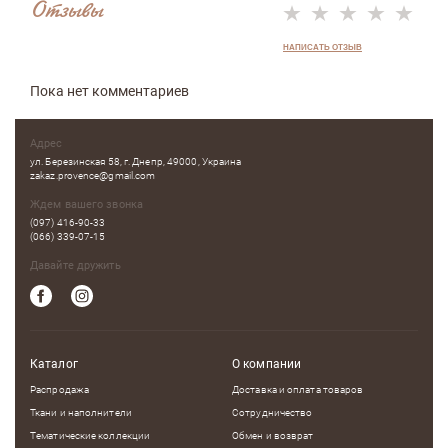
Отзывы
НАПИСАТЬ ОТЗЫВ
Пока нет комментариев
Адрес
ул. Березинская 58, г. Днепр, 49000, Украина
zakaz.provence@gmail.com
Ждем вашего звонка
(097) 416-90-33
(066) 339-07-15
Давайте дружить
Каталог
О компании
Распродажа
Доставка и оплата товаров
Ткани и наполнители
Сотрудничество
Тематические коллекции
Обмен и возврат