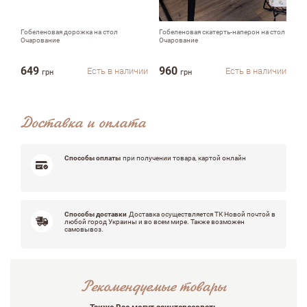
Недостатки
Гобеленовая дорожка на стол
Гобеленовая скатерть-наперон на стол
Де
Очарование
Очарование
Оч
39
649
960
3
Есть в наличии
Есть в наличии
Оцените, пожалуйста
грн
грн
Доставка и оплата
Способы оплаты
при получении товара, картой онлайн
Способы доставки
Доставка осуществляется ТК Новой почтой в
любой город Украины и во всем мире. Также возможен
самовывоз.
Рекомендуемые товары