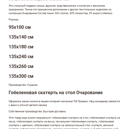
Это стильный подарок семье, друзьям, родственникам и коллегам к весенним
праздникам. Также это прекрасное дополнение к другим текстильным изделиям из
коллекции Очарование Состав ткани: 34% хлопок, 63% полиэстер, 3% акрил (гобелен)
Размер:
95х100 см
135х140 см
135х180 см
135х240 см
135х260 см
135х300 см
Производство: Украина
Гобеленовая скатерть на стол Очарование
Оформить заказ можно в нашем интернет магазине ТМ Прованс. Наш менеджер свяжется
с вами и уточнит детали заказа.
Собственное производство. Быстрая доставка.
Оставить отзыв
Этот товар еще может называться: гобеленовая скатерть на стол, гобеленовая скатерть на
пасху, гобеленовая скатерть на весну, пасхальная гобеленовая скатерть, гобеленовая
скатерть с цветами, гобеленовая скатерть на прямоугольный стол, скатерть, весення