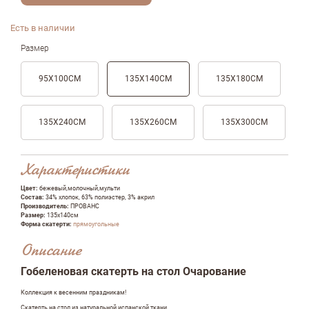
Есть в наличии
Размер
95X100CМ
135Х140СМ
135Х180СМ
135Х240СМ
135Х260СМ
135Х300СМ
Характеристики
Цвет:
бежевый,молочный,мульти
Состав:
34% хлопок, 63% полиэстер, 3% акрил
Производитель:
ПРОВАНС
Размер:
135х140см
Форма скатерти:
прямоугольные
Описание
Гобеленовая скатерть на стол Очарование
Коллекция к весенним праздникам!
Скатерть на стол из натуральной испанской ткани