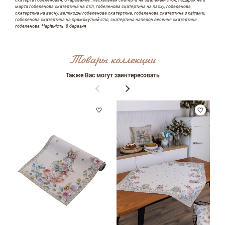
скатерть гобеленовая, Очарование , пасхальная скатерть на овальный стол, подарок на 8
марта гобеленова скатертина на стіл, гобеленова скатертина на пасху, гобеленова
скатертина на весну, великодні гобеленова скатертина, гобеленова скатертина з квітами,
ФИО
гобеленова скатертина на прямокутний стіл, скатертина наперон весення скатертина
гобеленова, Чарівність, 8 березня
Товары коллекции
email
Также Вас могут заинтересовать
Комментарий
Достоинства