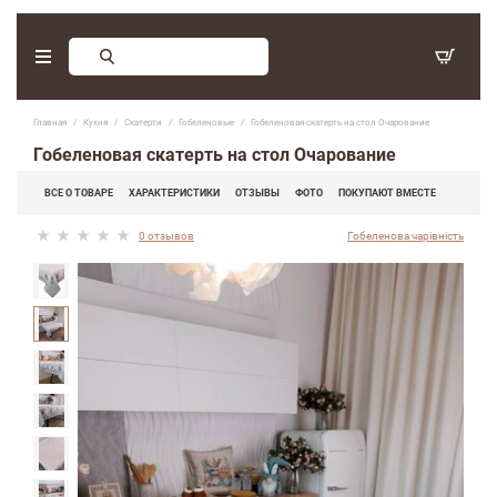
Заказ обратного звонка
Главная
Кухня
Скатерти
Гобеленовые
Гобеленовая скатерть на стол Очарование
С 9:30 - 17:30. Суббота, воскресенье - выходные дни.
Гобеленовая скатерть на стол Очарование
(097) 416-90-33
,
ВСЕ О ТОВАРЕ
ХАРАКТЕРИСТИКИ
ОТЗЫВЫ
ФОТО
ПОКУПАЮТ ВМЕСТЕ
(066) 339-07-15
0 отзывов
Гобеленова чарівність