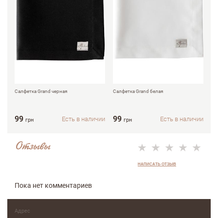
Салфетка Grand черная
Салфетка Grand белая
Са
19
99
99
1
Есть в наличии
Есть в наличии
грн
грн
Отзывы
НАПИСАТЬ ОТЗЫВ
Пока нет комментариев
Адрес