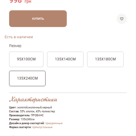
998
грн
КУПИТЬ
Есть в наличии
Размер
95X100CМ
135Х140СМ
135Х180СМ
135Х240СМ
Характеристики
Цвет:
золотой,молочный,черный
Состав:
55% хлопок, 45% полиэстер
Производитель:
ПРОВАНС
Размер:
135х240см
Дизайн и декор скатертей:
праздничные
Форма скатерти:
прямоугольные