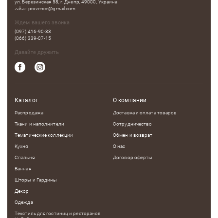
ул. Березинская 58, г. Днепр, 49000, Украина
zakaz.provence@gmail.com
Ждем вашего звонка
(097) 416-90-33
(066) 339-07-15
Давайте дружить
Каталог
О компании
Распродажа
Доставка и оплата товаров
Ткани и наполнители
Сотрудничество
Тематические коллекции
Обмен и возврат
Кухня
О нас
Спальня
Договор оферты
Ванная
Шторы и Гардины
Декор
Одежда
Текстиль для гостиниц и ресторанов