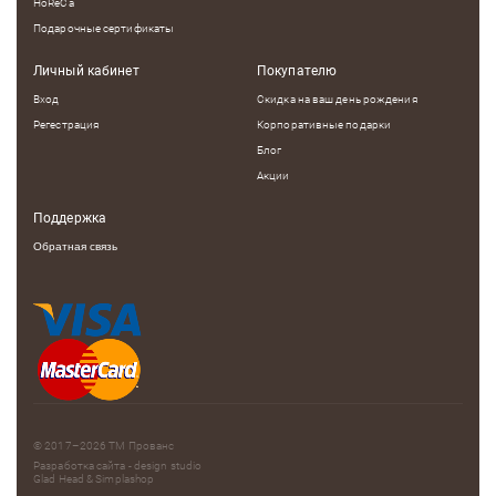
HoReCa
Подарочные сертификаты
Личный кабинет
Покупателю
Вход
Скидка на ваш день рождения
Регестрация
Корпоративные подарки
Блог
Акции
Поддержка
Обратная связь
© 2017–2026
ТМ Прованс
Разработка сайта - design studio
Glad Head
&
Simplashop