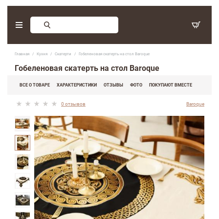
Заказ обратного звонка
Главная
Кухня
Скатерти
Гобеленовая скатерть на стол Baroque
С 9:30 - 17:30. Суббота, воскресенье - выходные дни.
Гобеленовая скатерть на стол Baroque
(097) 416-90-33
,
ВСЕ О ТОВАРЕ
ХАРАКТЕРИСТИКИ
ОТЗЫВЫ
ФОТО
ПОКУПАЮТ ВМЕСТЕ
(066) 339-07-15
0 отзывов
Baroque