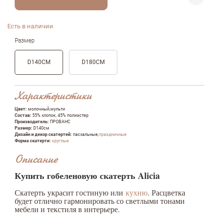
Есть в наличии
Размер
D140СМ
D180СМ
Характеристики
Цвет:
молочный,мульти
Состав:
55% хлопок, 45% полиэстер
Производитель:
ПРОВАНС
Размер:
D140см
Дизайн и декор скатертей:
пасхальные,
праздничные
Форма скатерти:
круглые
Описание
Купить гобеленовую скатерть Alicia
Скатерть украсит гостиную или
кухню
. Расцветка
будет отлично гармонировать со светлыми тонами
мебели и текстиля в интерьере.
Оставить отзыв