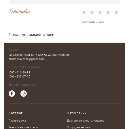
Отзывы
НАПИСАТЬ ОТЗЫВ
Пока нет комментариев
Адрес
ул. Березинская 58, г. Днепр, 49000, Украина
zakaz.provence@gmail.com
Ждем вашего звонка
(097) 416-90-33
(066) 339-07-15
Давайте дружить
Каталог
О компании
Распродажа
Доставка и оплата товаров
Ткани и наполнители
Сотрудничество