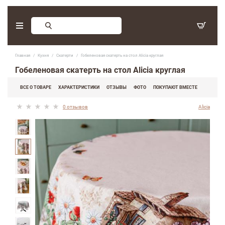
Заказ обратного звонка
Главная
Кухня
Скатерти
Гобеленовая скатерть на стол Alicia круглая
С 9:30 - 17:30. Суббота, воскресенье - выходные дни.
Гобеленовая скатерть на стол Alicia круглая
(097) 416-90-33
,
ВСЕ О ТОВАРЕ
ХАРАКТЕРИСТИКИ
ОТЗЫВЫ
ФОТО
ПОКУПАЮТ ВМЕСТЕ
(066) 339-07-15
0 отзывов
Alicia