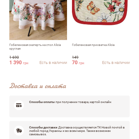
Недостатки
Оцените, пожалуйста
Гобеленовая скатерть на стол Alicia
Гобеленовая прихватка Alicia
Го
круглая
1 690
149
42
1 390
70
2
Есть в наличии
Есть в наличии
грн
грн
Доставка и оплата
Способы оплаты
при получении товара, картой онлайн
Способы доставки
Доставка осуществляется ТК Новой почтой в
любой город Украины и во всем мире. Также возможен
самовывоз.