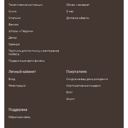
Тематические коллекции
Обмен и возврат
Кухня
О нас
Спальня
Договор оферты
Ванная
Шторы и Гардины
Декор
Одежда
Текстиль для гостиниц и ресторанов
HoReCa
Подарочные сертификаты
Личный кабинет
Покупателю
Вход
Скидка на ваш день рождения
Регестрация
Корпоративные подарки
Блог
Акции
Поддержка
Обратная связь