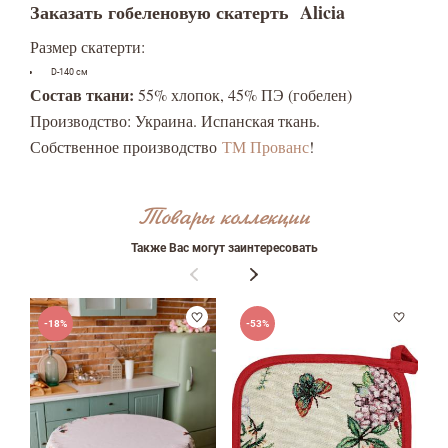
Заказать гобеленовую скатерть Alicia
Размер скатерти:
ФИО
D-140 см
Состав ткани:
55% хлопок, 45% ПЭ (гобелен)
Производство: Украина. Испанская ткань.
email
Собственное производство
ТМ Прованс
!
Товары коллекции
Комментарий
Также Вас могут заинтересовать
-18%
-53%
Достоинства