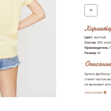
M
Характе
Цвет:
желтый
Состав:
50% хлоп
Производитель:
Размер:
M
Описание
Купить футболку
станет частью ва
не вызывает алл
ЧИТАТЬ БОЛЬШЕ