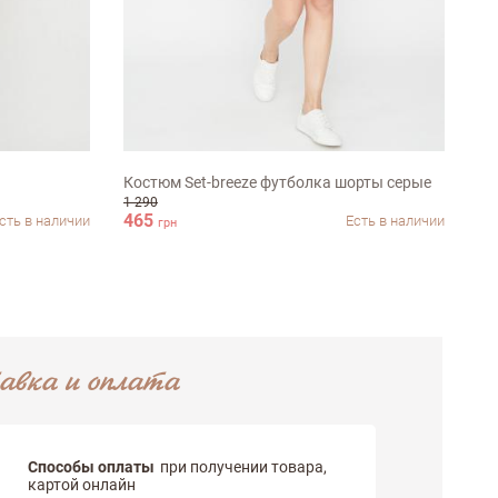
M
Костюм Set-breeze футболка шорты серые
Шо
1 290
59
465
24
сть в наличии
Есть в наличии
грн
авка и оплата
Способы оплаты
при получении товара,
картой онлайн