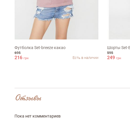
Достоинства
M
M
Оцените, пожалуйста
Футболка Set-breeze какао
Шорты Set-
695
595
216
249
Есть в наличии
грн
грн
Отзывы
Пока нет комментариев