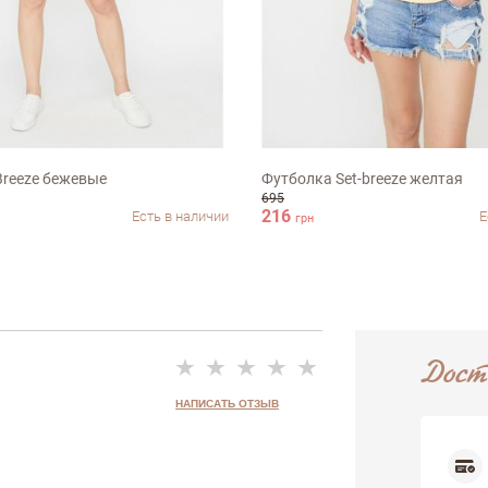
Недостатки
M
Breeze бежевые
Футболка Set-breeze желтая
695
216
Есть в наличии
Е
грн
Дост
НАПИСАТЬ ОТЗЫВ