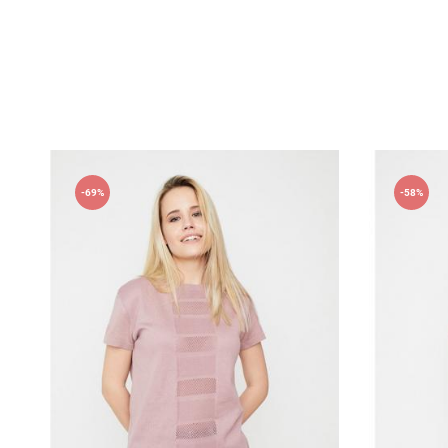
Оставить отз
ФИО
-69%
-58%
email
Комментарий