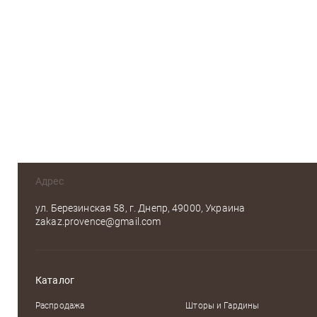
Адрес
ул. Березинская 58, г. Днепр, 49000, Украина
zakaz.provence@gmail.com
Каталог
Распродажа
Шторы и Гардины