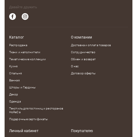
Давайте дружить
Каталог
О компании
Распродажа
Доставка и оплата товаров
Ткани и наполнители
Сотрудничество
Тематические коллекции
Обмен и возврат
Кухня
О нас
Спальня
Договор оферты
Ванная
Шторы и Гардины
Декор
Одежда
Текстиль для гостиниц и ресторанов
HoReCa
Подарочные сертификаты
Личный кабинет
Покупателю