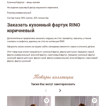
Кухонный фартук – вещь нужная.
На изделии красивый декор машинного переплета.
Размер:универсальный.
Состав ткани: 80% хлопок, 20% полиэстер.
Заказать кухонный фартук RINO
коричневый
Дополнительно предлагаем заказать подушку на стол, прихватку, перчатку, а также
скатерть и салфетки, дорожку на стол из коллекции RINO.
Оформить заказ можно на нашем сайте, менеджер свяжется с вами и уточнить детали.
Этот товар еще может называться: кухонный фартух, фартух для кухни, передник серый,
фартух универсальный, женский фартух, коричневый фартух, передник кухонный, фартух
кухонний, фартух для кухні, фартух сірий, фартух універсальний, жіночий фартух, коричневий
фартух, фартух кухонний
Оставить отзыв
Товары коллекции
Также Вас могут заинтересовать
ФИО
email