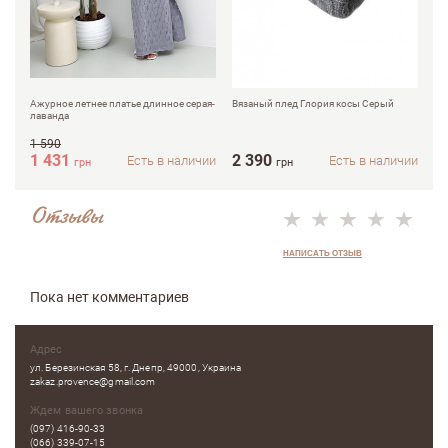
Ажурное летнее платье длинное серая-
Вязаный плед Глория косы Серый
Вя
лаванда
1 590
1 
1 431
2 390
9
Есть в наличии
Есть в наличии
грн
грн
Отзывы
НАПИСАТЬ ОТЗЫВ
Пока нет комментариев
Адрес
ул. Березинская 58, г. Днепр, 49000, Украина
zakaz.provence@gmail.com
Ждем вашего звонка
(097) 416-90-33
(066) 339-07-15