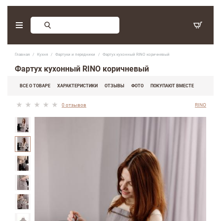
Заказ обратного звонка
Главная
Кухня
Фартуки и передники
Фартух кухонный RINO коричневый
С 9:30 - 17:30. Суббота, воскресенье - выходные дни.
Фартух кухонный RINO коричневый
(097) 416-90-33
,
ВСЕ О ТОВАРЕ
ХАРАКТЕРИСТИКИ
ОТЗЫВЫ
ФОТО
ПОКУПАЮТ ВМЕСТЕ
(066) 339-07-15
0 отзывов
RINO