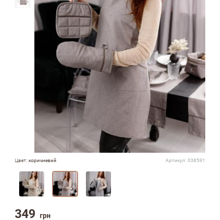
Цвет:
коричневий
Артикул:
038591
349
грн