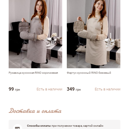
Комментарий
Достоинства
Рукавица кухонная RINO коричневая
Фартух кухонный RINO бежевый
Су
99
349
1
Есть в наличии
Есть в наличии
грн
грн
Недостатки
Доставка и оплата
Оцените, пожалуйста
Способы оплаты
при получении товара, картой онлайн