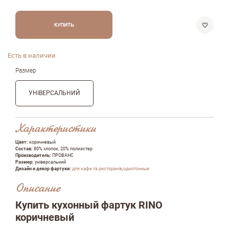
КУПИТЬ
Есть в наличии
Размер
УНІВЕРСАЛЬНИЙ
Характеристики
Цвет:
коричневый
Состав:
80% хлопок, 20% полиэстер
Производитель:
ПРОВАНС
Размер:
універсальний
Дизайн и декор фартуки:
для кафе та ресторанів
,
однотонные
Описание
Купить кухонный фартук RINO
коричневый