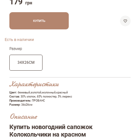
179
грн
КУПИТЬ
Есть в наличии
Размер
34Х26СМ
Характеристики
Цвет:
бежевый,золотой,молочный,красный
Состав:
30% хлопок, 65% полиэстер, 5% люрекс
Производитель:
ПРОВАНС
Размер:
34х26см
Описание
Купить новогодний сапожок
Колокольчики на красном