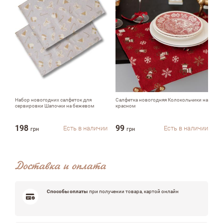
Недостатки
Оцените, пожалуйста
Набор новогодних салфеток для
Салфетка новогодняя Колокольчики на
Но
сервировки Шапочки на бежевом
красном
бе
198
99
1
Есть в наличии
Есть в наличии
грн
грн
Доставка и оплата
Способы оплаты
при получении товара, картой онлайн