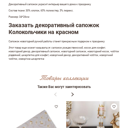
Оставить отзыв
Декоративный сапожок украсит интерьер вашего дома к празднику
Состав ткани: 30% хлопок, 65% полиэстер, 5% люрекс.
Размер: 34*26см
ФИО
Заказать декоративный сапожок
Колокольчики на красном
Сапожок новогодний ручной работы станет прекрасным подарком к празднику
email
Этот товар еще может называться: сапожок рождественский, носок для конфет,
новогодний декор, декоративный сапожок, новогодний сапожок, новогодний носок, чобіток
різдвяний, шкарпетка для конфет, новорічний декор, декоративний чобіток, новорічний
чобіток, новорічна шкарпетка
Комментарий
Товары коллекции
Также Вас могут заинтересовать
Достоинства