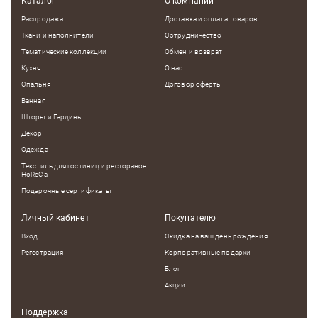
Каталог
О компании
Распродажа
Доставка и оплата товаров
Ткани и наполнители
Сотрудничество
Тематические коллекции
Обмен и возврат
Кухня
О нас
Спальня
Договор оферты
Ванная
Шторы и Гардины
Декор
Одежда
Текстиль для гостиниц и ресторанов
HoReCa
Подарочные сертификаты
Личный кабинет
Покупателю
Вход
Скидка на ваш день рождения
Регестрация
Корпоративные подарки
Блог
Акции
Поддержка