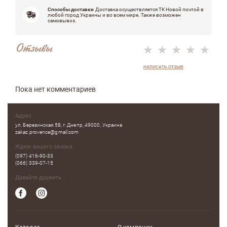
Способы доставки
Доставка осуществляется ТК Новой почтой в
любой город Украины и во всем мире. Также возможен
самовывоз.
Отзывы
НАПИСАТЬ ОТЗЫВ
Пока нет комментариев
Адрес
ул. Березинская 58, г. Днепр, 49000, Украина
zakaz.provence@gmail.com
Ждем вашего звонка
(097) 416-90-33
(066) 339-07-15
Давайте дружить