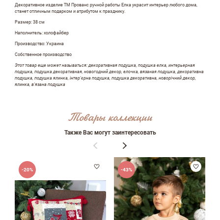
Декоративное изделие ТМ Прованс ручной работы Елка украсит интерьер любого дома,
станет отличным подарком и атрибутом к празднику.
Размер: 38 см
Наполнитель: холофайбер
Производство: Украина
Собственное производство
Этот товар еще может называться: декоративная подушка, подушка елка, интерьерная
подушка, подушка декоративная, новогодний декор, елочка, вязаная подушка, декоративна
подушка, подушка ялинка, інтер'єрна подушка, подушка декоративна, новорічний декор,
ялинка, в'язана подушка
Товары коллекции
Оставить отзыв
Также Вас могут заинтересовать
ФИО
-20%
-43%
email