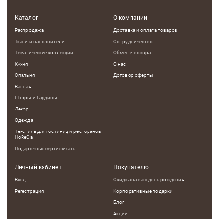
Каталог
О компании
Распродажа
Доставка и оплата товаров
Ткани и наполнители
Сотрудничество
Тематические коллекции
Обмен и возврат
Кухня
О нас
Спальня
Договор оферты
Ванная
Шторы и Гардины
Декор
Одежда
Текстиль для гостиниц и ресторанов
HoReCa
Подарочные сертификаты
Личный кабинет
Покупателю
Вход
Скидка на ваш день рождения
Регестрация
Корпоративные подарки
Блог
Акции