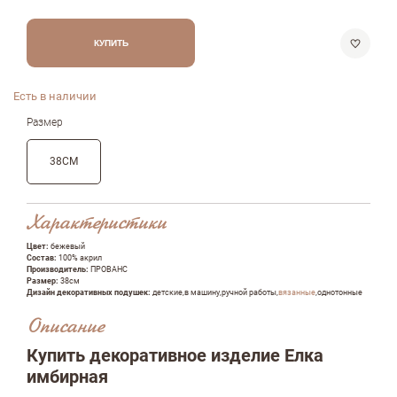
КУПИТЬ
Есть в наличии
Размер
38СМ
Характеристики
Цвет:
бежевый
Состав:
100% акрил
Производитель:
ПРОВАНС
Размер:
38см
Дизайн декоративных подушек:
детские,в машину,ручной работы,
вязанные
,однотонные
Описание
Купить декоративное изделие Елка
имбирная