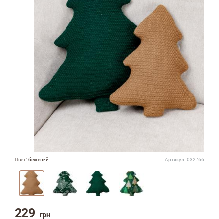
Цвет:
бежевий
Артикул:
032766
229
грн