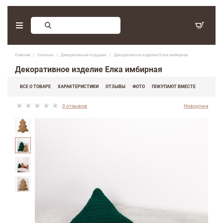
Заказ обратного звонка
Главная
Спальня
Декоративные подушки
Декоративное изделие Елка имбирная
С 9:30 - 17:30. Суббота, воскресенье - выходные дни.
Декоративное изделие Елка имбирная
(097) 416-90-33
,
ВСЕ О ТОВАРЕ
ХАРАКТЕРИСТИКИ
ОТЗЫВЫ
ФОТО
ПОКУПАЮТ ВМЕСТЕ
(066) 339-07-15
0 отзывов
Новорічна