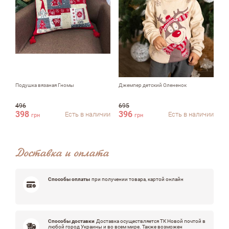
Комментарий
Подушка вязаная Гномы
Джемпер детский Олененок
Ин
Достоинства
496
695
398
396
5
Есть в наличии
Есть в наличии
грн
грн
Доставка и оплата
Недостатки
Способы оплаты
при получении товара, картой онлайн
Оцените, пожалуйста
Способы доставки
Доставка осуществляется ТК Новой почтой в
любой город Украины и во всем мире. Также возможен