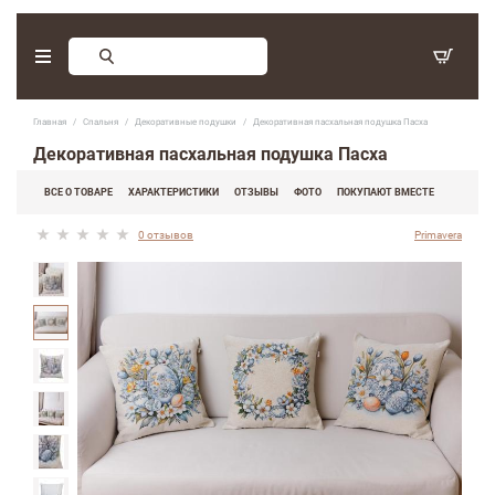
Заказ обратного звонка
Главная
Спальня
Декоративные подушки
Декоративная пасхальная подушка Пасха
С 9:30 - 17:30. Суббота, воскресенье - выходные дни.
Декоративная пасхальная подушка Пасха
(097) 416-90-33
,
ВСЕ О ТОВАРЕ
ХАРАКТЕРИСТИКИ
ОТЗЫВЫ
ФОТО
ПОКУПАЮТ ВМЕСТЕ
(066) 339-07-15
0 отзывов
Primavera