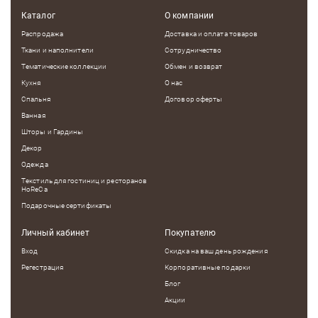
Каталог
О компании
Распродажа
Доставка и оплата товаров
Ткани и наполнители
Сотрудничество
Тематические коллекции
Обмен и возврат
Кухня
О нас
Спальня
Договор оферты
Ванная
Шторы и Гардины
Декор
Одежда
Текстиль для гостиниц и ресторанов
HoReCa
Подарочные сертификаты
Личный кабинет
Покупателю
Вход
Скидка на ваш день рождения
Регестрация
Корпоративные подарки
Блог
Акции