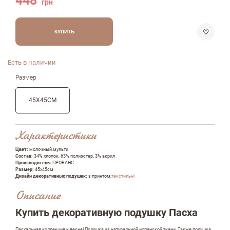
448
грн
КУПИТЬ
Есть в наличии
Размер
45Х45СМ
Характеристики
Цвет:
молочный,мульти
Состав:
34% хлопок, 63% полиэстер, 3% акрил
Производитель:
ПРОВАНС
Размер:
45х45см
Дизайн декоративных подушек:
з принтом,
текстильні
Описание
Купить декоративную подушку Пасха
Пасхальная коллекция к весне! Подушка из натуральной испанской ткани. Также подушка