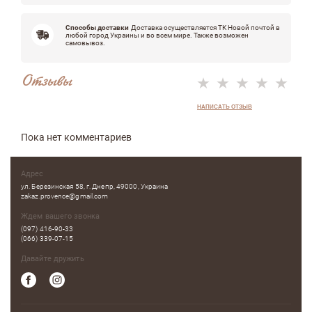
Способы доставки
Доставка осуществляется ТК Новой почтой в
любой город Украины и во всем мире. Также возможен
самовывоз.
Отзывы
НАПИСАТЬ ОТЗЫВ
Пока нет комментариев
Адрес
ул. Березинская 58, г. Днепр, 49000, Украина
zakaz.provence@gmail.com
Ждем вашего звонка
(097) 416-90-33
(066) 339-07-15
Давайте дружить