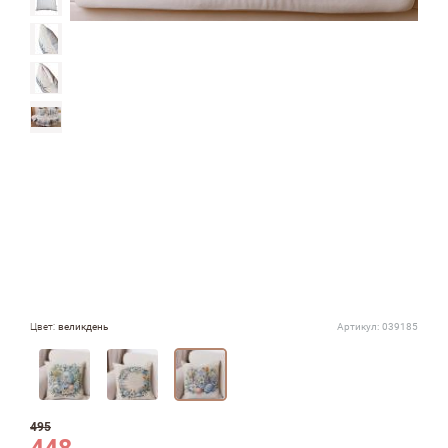
Цвет:
великдень
Артикул:
039185
495