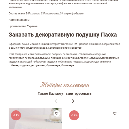
это прекрасное дополнение к скатерти, салфеткам и наволочкам из пасхальной
Оставить отзыв
коллекции.
Состав ткани: 34% хлопок, 63% полиэстер, 3% акрил (гобелен)
Размер: 45х45см
ФИО
Производство: Украина
Заказать декоративную подушку Пасха
Оформить заказ можно в нашем интернет магазине ТМ Прованс. Наш менеджер свяжется
с вами и уточнит детали заказа. Собственное производство
email
Этот товар еще может называться: подушки пасхальные, гобеленовые подушки,
гобеленовая пасхальная подушка, подушка декоративная гобелен, подушки декоративные,
подушки великодні, гобеленові подушки, гобеленова подушка, подушка декоративна
гобелен, подушки декоративні, Примавера, Прімавера
Комментарий
Товары коллекции
Также Вас могут заинтересовать
-11%
-14%
Достоинства