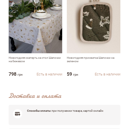
Недостатки
Оцените, пожалуйста
Новогодняя скатерть на стол Шапочки
Новогодняя прихватка Шапочки на
Но
на бежевом
зеленом
кр
798
59
1
Есть в наличии
Есть в наличии
грн
грн
Доставка и оплата
Способы оплаты
при получении товара, картой онлайн