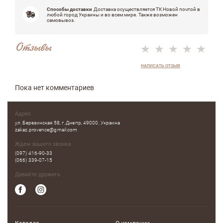
Способы доставки
Доставка осуществляется ТК Новой почтой в
любой город Украины и во всем мире. Также возможен
самовывоз.
Отзывы
НАПИСАТЬ ОТЗЫВ
Пока нет комментариев
Адрес
ул. Березинская 58, г. Днепр, 49000, Украина
zakaz.provence@gmail.com
Ждем вашего звонка
(097) 416-90-33
(066) 339-07-15
Давайте дружить