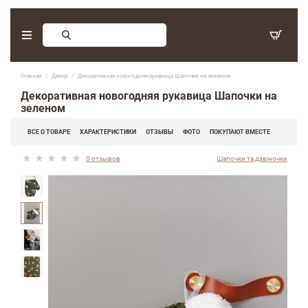
Заказ обратного звонка
Главная
Декор
Декоративная новогодняя рукавица Шапочки на зеленом
С 9:30 - 17:30. Суббота, воскресенье - выходные дни.
Декоративная новогодняя рукавица Шапочки на
зеленом
(097) 416-90-33
,
ВСЕ О ТОВАРЕ
ХАРАКТЕРИСТИКИ
ОТЗЫВЫ
ФОТО
ПОКУПАЮТ ВМЕСТЕ
(066) 339-07-15
0 отзывов
Шапочки та дзвіночки