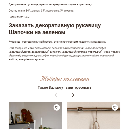
Оставить отзыв
Декоративная рукавица украсит интерьер вашего дома к празднику.
Состав ткани: 30% хлопок, 65% полиэстер, 5% люрекс.
Размер: 26*18см
ФИО
Заказать декоративную рукавицу
Шапочки на зеленом
Рукавица новогодняя ручной работы станет прекрасным подарком к празднику
email
Этот товар еще может называться: сапожок рождественский, носок для конфет,
новогодний декор, декоративный сапожок, новогодний сапожок, новогодний носок, чобіток
різдвяний, шкарпетка для конфет, новорічний декор, декоративний чобіток, новорічний
чобіток, новорічна шкарпетка
Комментарий
Товары коллекции
Также Вас могут заинтересовать
Достоинства