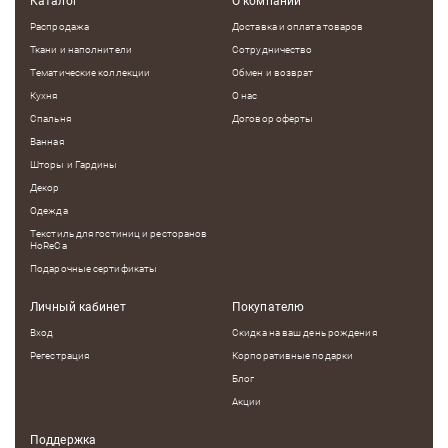
Каталог
О компании
Распродажа
Доставка и оплата товаров
Ткани и наполнители
Сотрудничество
Тематические коллекции
Обмен и возврат
Кухня
О нас
Спальня
Договор оферты
Ванная
Шторы и Гардины
Декор
Одежда
Текстиль для гостиниц и ресторанов
HoReCa
Подарочные сертификаты
Личный кабинет
Покупателю
Вход
Скидка на ваш день рождения
Регестрация
Корпоративные подарки
Блог
Акции
Поддержка