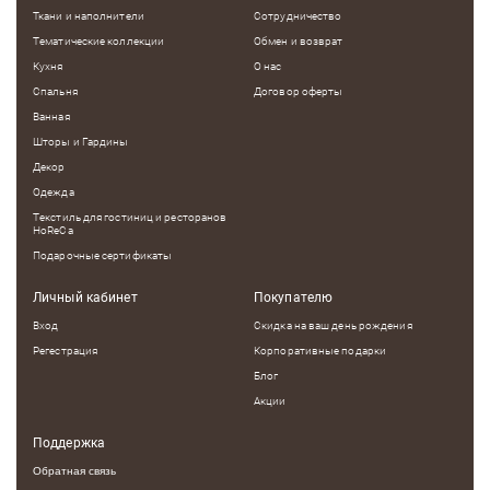
Ткани и наполнители
Сотрудничество
Тематические коллекции
Обмен и возврат
Кухня
О нас
Спальня
Договор оферты
Ванная
Шторы и Гардины
Декор
Одежда
Текстиль для гостиниц и ресторанов
HoReCa
Подарочные сертификаты
Личный кабинет
Покупателю
Вход
Скидка на ваш день рождения
Регестрация
Корпоративные подарки
Блог
Акции
Поддержка
Обратная связь