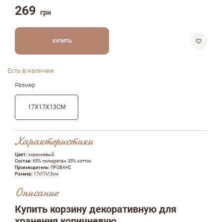
269
грн
КУПИТЬ
Есть в наличии
Размер
17Х17Х13СМ
Характеристики
Цвет:
коричневый
Состав:
65% полиуретан, 35% коттон
Производитель:
ПРОВАНС
Размер:
17х17х13см
Описание
Купить корзину декоративную для
Оставить отзыв
хранения коричневую