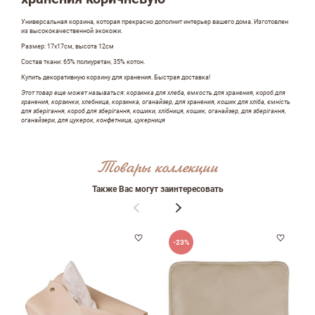
Универсальная корзина, которая прекрасно дополнит интерьер вашего дома. Изготовлен
из высококачественной экокожи.
ФИО
Размер: 17х17см, высота 12см
Состав ткани: 65% полиуретан, 35% котон.
Купить декоративную корзину для хранения. Быстрая доставка!
Этот товар еще может называться: корзинка для хлеба, емкость для хранения, короб для
email
хранения, корзинки, хлебница, корзинка, оганайзер, для хранения, кошик для хліба, ємність
для зберігання, короб для зберігання, кошики, хлібниця, кошик, оганайзер, для зберігання,
оганайзери, для цукерок, конфетница, цукерниця
Товары коллекции
Комментарий
Также Вас могут заинтересовать
-23%
Достоинства