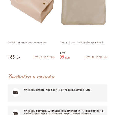
Недостатки
Оцените, пожалуйста
Салфетница Конверт молочная
Чехол на стул из экокожи кремовый
Тк
129
39
185
99
2
Есть в наличии
Есть в наличии
грн
грн
Доставка и оплата
Способы оплаты
при получении товара, картой онлайн
Способы доставки
Доставка осуществляется ТК Новой почтой в
любой город Украины и во всем мире. Также возможен