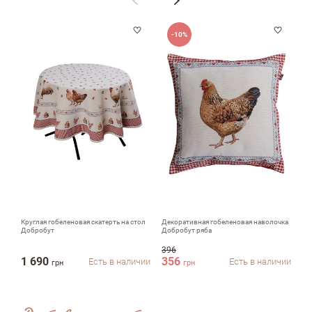
email
-10%
Комментарий
Достоинства
Круглая гобеленовая скатерть на стол
Декоративная гобеленовая наволочка
Де
Добробут
Добробут ряба
До
396
49
Недостатки
1 690
356
4
Есть в наличии
Есть в наличии
грн
грн