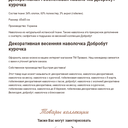
курочка
Состав ткани: 34% хлопок, 63% полиэстер, 3% акрил (гобелен).
Размер: 45х45 см
Производство: Украина
Наволочка из натуральной испанской ткани. Также наволочка это прекрасное дополнение
к скатерти, салфеткам и подушкам из весенней коллекции Добробут
Декоративная весенняя наволочка Добробут
курочка
Оформить заказ можно в нашем интернет магазине ТМ Прованс. Наш менеджер свяжется
с вами и уточнит детали заказа.
Собственное производство! Быстрая доставка!
Этот товар еще может называться: декоративная наволочка, наволочка декоративная,
наволочка на весну, наволочка с курочкой, гобеленовая наволочка, наволочка к 8 марта,
гобеленовая декоративная наволочка к пасхе, добробут, наволочка с молнией декоративна
наволочка, наволочка декоративна, наволочка на весну, наволочка з курочкою ,
гобеленова наволочка, наволочка до 8 березня, гобеленова декоративна наволочка до
Оставить отзыв
Великодня, добробут, наволочка з блискавкою
Товары коллекции
ФИО
Также Вас могут заинтересовать