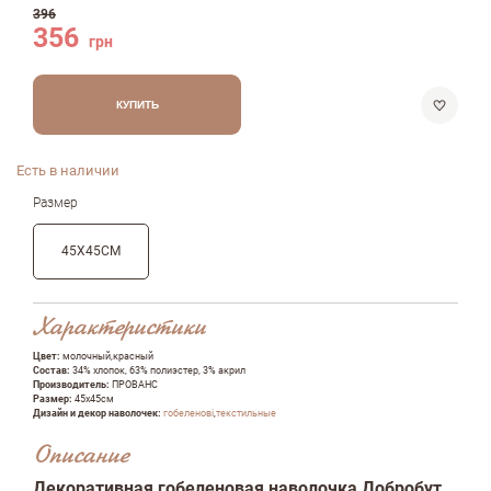
396
356
грн
КУПИТЬ
Есть в наличии
Размер
45Х45СМ
Характеристики
Цвет:
молочный,красный
Состав:
34% хлопок, 63% полиэстер, 3% акрил
Производитель:
ПРОВАНС
Размер:
45х45см
Дизайн и декор наволочек:
гобеленові
,
текстильные
Описание
Декоративная гобеленовая наволочка Добробут