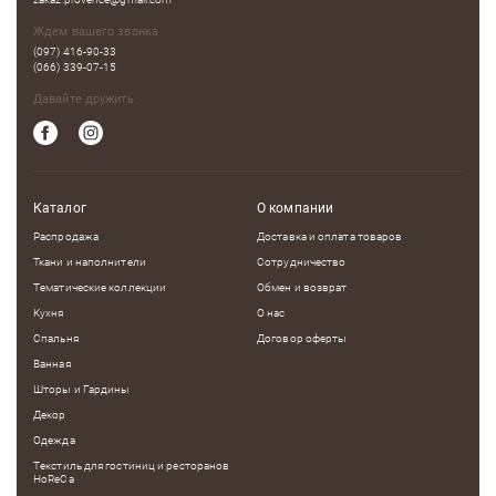
Ждем вашего звонка
(097) 416-90-33
(066) 339-07-15
Давайте дружить
Каталог
О компании
Распродажа
Доставка и оплата товаров
Ткани и наполнители
Сотрудничество
Тематические коллекции
Обмен и возврат
Кухня
О нас
Спальня
Договор оферты
Ванная
Шторы и Гардины
Декор
Одежда
Текстиль для гостиниц и ресторанов
HoReCa