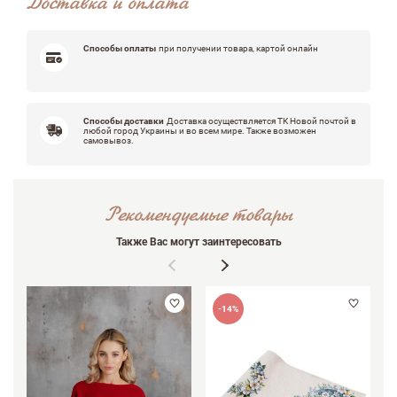
Доставка и оплата
Оцените, пожалуйста
Способы оплаты
при получении товара, картой онлайн
Способы доставки
Доставка осуществляется ТК Новой почтой в
любой город Украины и во всем мире. Также возможен
самовывоз.
Рекомендуемые товары
Также Вас могут заинтересовать
-14%