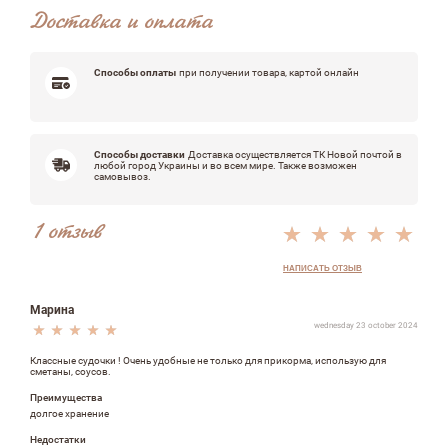
Доставка и оплата
Способы оплаты
при получении товара, картой онлайн
Достоинства
Способы доставки
Доставка осуществляется ТК Новой почтой в
любой город Украины и во всем мире. Также возможен
самовывоз.
Недостатки
1 отзыв
НАПИСАТЬ ОТЗЫВ
Оцените, пожалуйста
Марина
wednesday 23 october 2024
Классные судочки ! Очень удобные не только для прикорма, использую для
сметаны, соусов.
Преимущества
долгое хранение
Недостатки