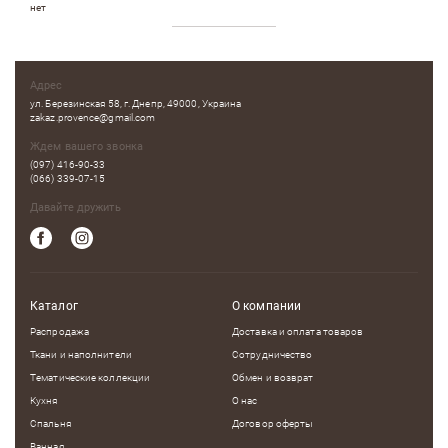
нет
Адрес
ул. Березинская 58, г. Днепр, 49000, Украина
zakaz.provence@gmail.com
Ждем вашего звонка
(097) 416-90-33
(066) 339-07-15
Давайте дружить
Каталог
О компании
Распродажа
Доставка и оплата товаров
Ткани и наполнители
Сотрудничество
Тематические коллекции
Обмен и возврат
Кухня
О нас
Спальня
Договор оферты
Ванная