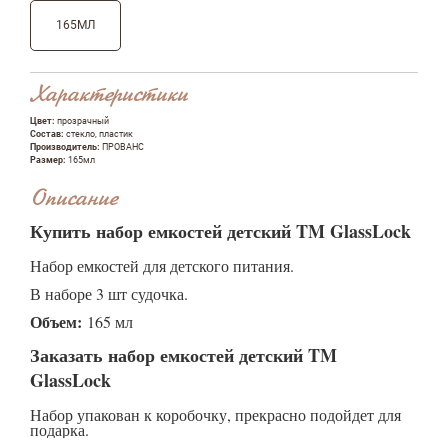
165МЛ
Характеристики
Цвет:
прозрачный
Состав:
стекло, пластик
Производитель:
ПРОВАНС
Оставить отзыв
Размер:
165мл
Описание
ФИО
Купить набор емкостей детский TM GlassLock
Набор емкостей для детского питания.
В наборе 3 шт судочка.
email
Объем:
165 мл
Заказать набор емкостей детский TM
GlassLock
Комментарий
Набор упакован к коробочку, прекрасно подойдет для
подарка.