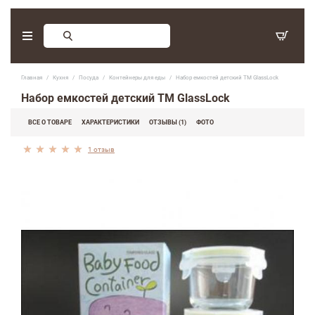
Заказ обратного звонка
Главная
Кухня
Посуда
Контейнеры для еды
Набор емкостей детский TM GlassLock
С 9:30 - 17:30. Суббота, воскресенье - выходные дни.
Набор емкостей детский TM GlassLock
(097) 416-90-33
,
ВСЕ О ТОВАРЕ
ХАРАКТЕРИСТИКИ
ОТЗЫВЫ (1)
ФОТО
(066) 339-07-15
1 отзыв