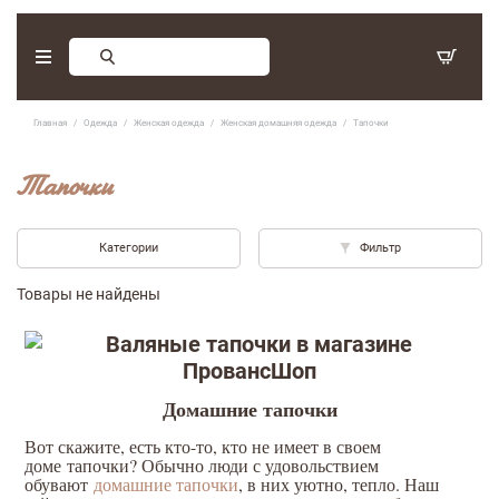
Заказ обратного звонка
Главная
Одежда
Женская одежда
Женская домашняя одежда
Тапочки
С 9:30 - 17:30. Суббота, воскресенье - выходные дни.
Тапочки
(097) 416-90-33
,
(066) 339-07-15
Категории
Фильтр
Товары не найдены
Домашние тапочки
Вот скажите, есть кто-то, кто не имеет в своем
доме тапочки? Обычно люди с удовольствием
Оставить отзыв
обувают
домашние тапочки
, в них уютно, тепло. Наш