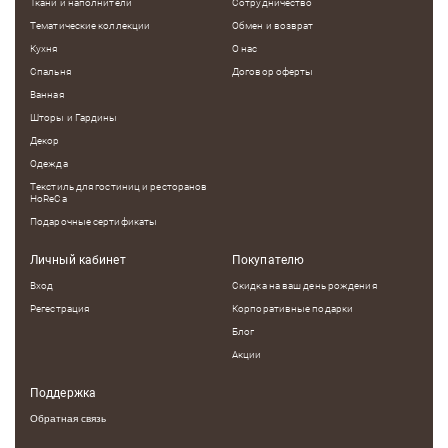
Ткани и наполнители
Сотрудничество
Тематические коллекции
Обмен и возврат
Кухня
О нас
Спальня
Договор оферты
Ванная
Шторы и Гардины
Декор
Одежда
Текстиль для гостиниц и ресторанов
HoReCa
Подарочные сертификаты
Личный кабинет
Покупателю
Вход
Скидка на ваш день рождения
Регестрация
Корпоративные подарки
Блог
Акции
Поддержка
Обратная связь