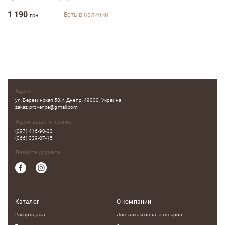
1 190
Есть в наличии
Недостатки
грн
Оцените, пожалуйста
Адрес
ул. Березинская 58, г. Днепр, 49000, Украина
zakaz.provence@gmail.com
Ждем вашего звонка
(097) 416-90-33
(066) 339-07-15
Давайте дружить
Каталог
О компании
Распродажа
Доставка и оплата товаров