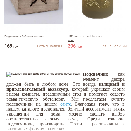
Подсвечник бабочки дерево
LED светильник Шампань
495
169
396
Есть в наличии
Есть в наличии
грн
грн
Оставить отзыв
ФИО
Подсвечник
как
элемент декора
изящный и
должен быть в любом доме. Это всегда
привлекательный аксессуар
, который украшает своим
видом комнаты, праздничный стол и помогает создать
романтическую обстановку. Мы предлагаем купить
email
подсвечники на нашем
сайте
. Благодаря тому, что в
нашем каталоге представлен богатый ассортимент таких
украшений для дома, можно сделать выбор
соответственно своему вкусу. Среди товаров,
подсвечники, производства Чехии, реализованы в
Комментарий
различных формах, размерах: