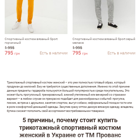
Спортивный костюм вязаный Sport
Спортивный костюм вязаный Sport серый
горчичный
меланж
1 995
1 995
795
795
Есть в наличии
Есть в наличии
грн
грн
Оставить отзыв
ФИО
Трикотажный спортивный костюм женский – это уже полностью готовый образ, который
продуман до мелочей. Ему не требуются существенные дополнения. Именно по этой причине
данные предметы гардероба пользуются большой популярностью среди покупательниц. Это
может быть прогулочный, тренировочный, зимний утепленный или вечерний со стразами
вариант – в любом случае он прекрасно подойдет для разнообразных событий: прогулка,
пикник, встреча с друзьями, занятия спортом, выгул собаки, неформальный поход в гости или
email
в роли комфортной домашней одежды. Закупив сразу оптом данную вязаную одежду, владелец
бутика сможет пополнить свой ассортимент востребованными товарами.
5 причины, почему стоит купить
трикотажный спортивный костюм
женский в Украине от ТМ Прованс
Комментарий