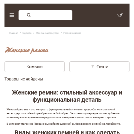
Заказ обратного звонка
Главная
Одежда
Женские аксессуары
Ремни женские
С 9:30 - 17:30. Суббота, воскресенье - выходные дни.
Женские ремни
(097) 416-90-33
,
(066) 339-07-15
Категории
Фильтр
Товары не найдены
Женские ремни: стильный аксессуар и
функциональная деталь
Женский ремень – это не просто функциональный элемент гардероба, но и стильный
аксессуар, способный преобразить любой образ. Он может подчеркнуть талию, добавить
изюминку в повседневный наряд или стать завершающим штрихом вечернего туалета.
В интернет-магазине Прованс вы найдете широкий выбор женских ремней на любой вкус.
Оставить отзыв
Виды женских ремней и как сделать