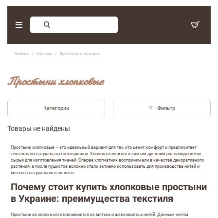
Заказ обратного звонка
Главная
Спальня
Простыни хлопковые
С 9:30 - 17:30. Суббота, воскресенье - выходные дни.
Простыни хлопковые
(097) 416-90-33
,
(066) 339-07-15
Категории
Фильтр
Товары не найдены
Простыни хлопковые – это идеальный вариант для тех, кто ценит комфорт и предпочитает
текстиль из натуральных материалов. Хлопок относится к самым древним разновидностям
сырья для изготовления тканей. Сперва хлопчатник воспринимали в качестве декоративного
растения, а после пушистое волокно стали активно использовать для производства нитей и
мягкого натурального полотна.
Почему стоит купить хлопковые простыни
в Украине: преимущества текстиля
Оставить отзыв
Простыни из хлопка изготавливаются из мягких и шелковистых нитей. Данным нитям