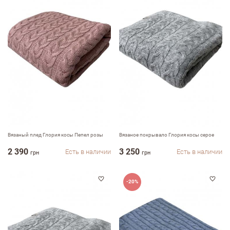
Недостатки
Оцените, пожалуйста
Вязаный плед Глория косы Пепел розы
Вязаное покрывало Глория косы серое
2 390
3 250
Есть в наличии
Есть в наличии
грн
грн
-20%