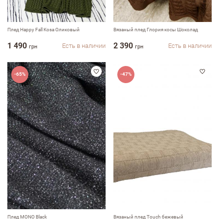
Плед Happy Fall Kosa Оликовый
Вязаный плед Глория косы Шоколад
1 490
2 390
Есть в наличии
Есть в наличии
грн
грн
-65%
-47%
Плед MONO Black
Вязаный плед Touch бежевый