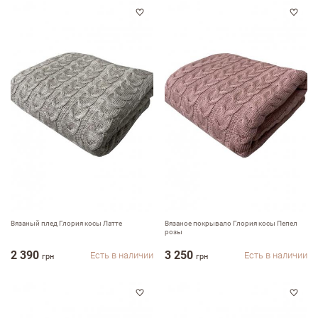
ФИО
email
Комментарий
Вязаный плед Глория косы Латте
Вязаное покрывало Глория косы Пепел
розы
2 390
3 250
Есть в наличии
Есть в наличии
грн
грн
Достоинства