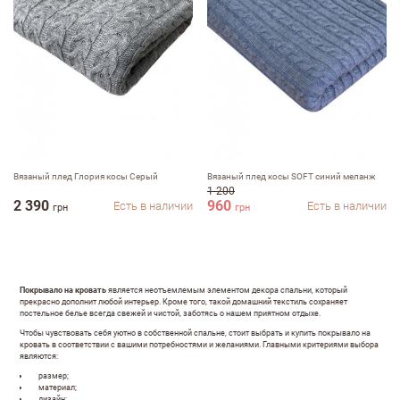
Вязаный плед Глория косы Серый
Вязаный плед косы SOFT синий меланж
1 200
2 390
960
Есть в наличии
Есть в наличии
грн
грн
Покрывало на кровать
является неотъемлемым элементом декора спальни, который
прекрасно дополнит любой интерьер. Кроме того, такой домашний текстиль сохраняет
постельное белье всегда свежей и чистой, заботясь о нашем приятном отдыхе.
Чтобы чувствовать себя уютно в собственной спальне, стоит выбрать и купить покрывало на
кровать в соответствии с вашими потребностями и желаниями. Главными критериями выбора
являются:
размер;
материал;
дизайн;