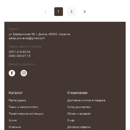
1
2
Адрес
ул. Березинская 58, г. Днепр, 49000, Украина
zakaz.provence@gmail.com
Ждем вашего звонка
(097) 416-90-33
(066) 339-07-15
Давайте дружить
Каталог
О компании
Распродажа
Доставка и оплата товаров
Ткани и наполнители
Сотрудничество
Тематические коллекции
Обмен и возврат
Кухня
О нас
Спальня
Договор оферты