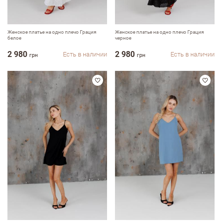
Женское платье на одно плечо Грация
Женское платье на одно плечо Грация
белое
черное
2 980
2 980
Есть в наличии
Есть в наличии
грн
грн