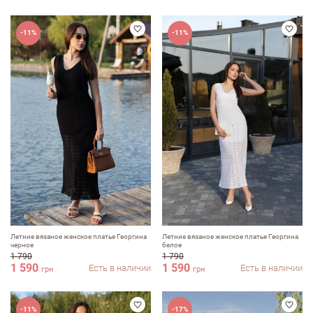
-11%
-11%
Летние вязаное женское платье Георгина
Летние вязаное женское платье Георгина
черное
белое
1 790
1 790
1 590
1 590
Есть в наличии
Есть в наличии
грн
грн
-11%
-17%