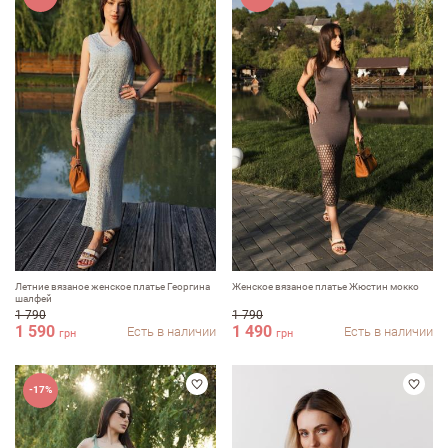
Летние вязаное женское платье Георгина
Женское вязаное платье Жюстин мокко
шалфей
1 790
1 790
1 590
1 490
Есть в наличии
Есть в наличии
грн
грн
-17%
Оставить отзыв