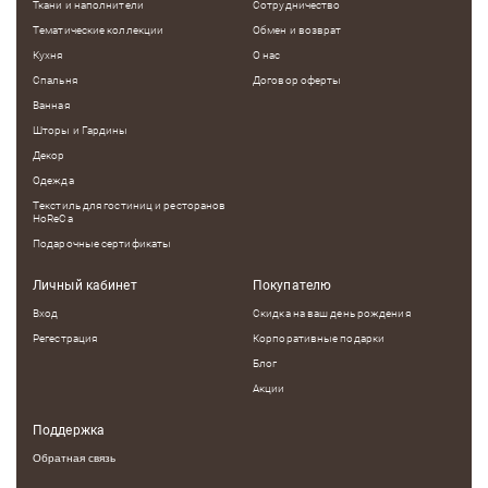
Ткани и наполнители
Сотрудничество
Тематические коллекции
Обмен и возврат
Кухня
О нас
Спальня
Договор оферты
Ванная
Шторы и Гардины
Декор
Одежда
Текстиль для гостиниц и ресторанов
HoReCa
Подарочные сертификаты
Личный кабинет
Покупателю
Вход
Скидка на ваш день рождения
Регестрация
Корпоративные подарки
Блог
Акции
Поддержка
Обратная связь