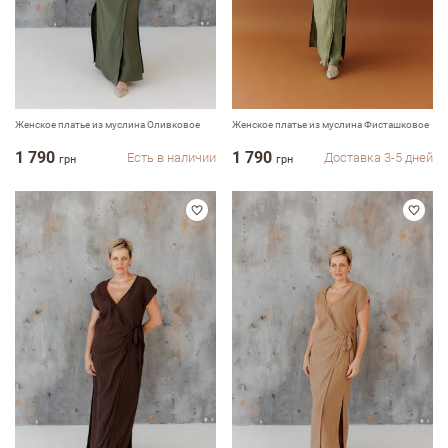
Женское платье из муслина Оливковое
Женское платье из муслина Фисташковое
1 790
1 790
Есть в наличии
Доставка 3-5 дней
грн
грн