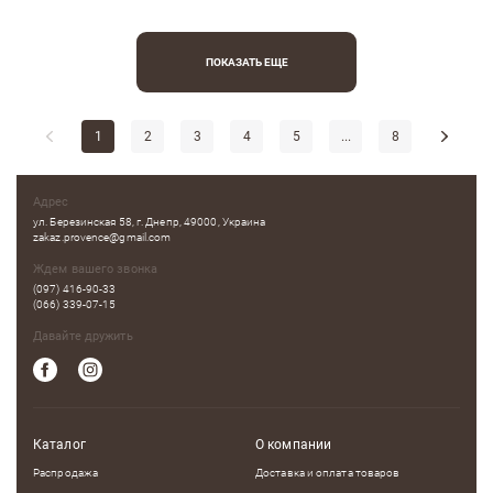
ПОКАЗАТЬ ЕЩЕ
1
2
3
4
5
...
8
Адрес
ул. Березинская 58, г. Днепр, 49000, Украина
zakaz.provence@gmail.com
Ждем вашего звонка
(097) 416-90-33
(066) 339-07-15
Давайте дружить
Каталог
О компании
Распродажа
Доставка и оплата товаров