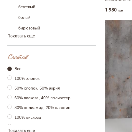
бежевый
1 980
грн
белый
бирюзовый
Показать еще
голубой
сиреневий
Состав
горчичный
Все
желтый
100% хлопок
зеленый
50% хлопок, 50% акрил
коралловый
60% вискоза, 40% полиэстер
коричневый
80% полиамид, 20% эластин
молочный
100% вискоза
мульти
100% лен
Показать еще