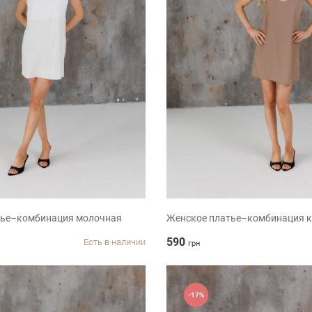
ХL-ХХL
S
M
L
ХL-ХХL
тье–комбинация молочная
Женское платье–комбинация 
590
Есть в наличии
грн
-17%