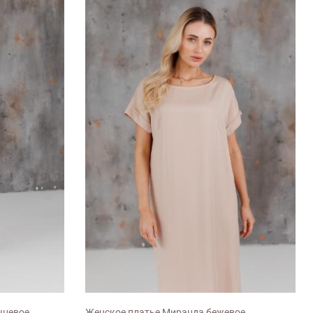
M
L
XL
XXL
чневое
Женское платье Миранда бежевое