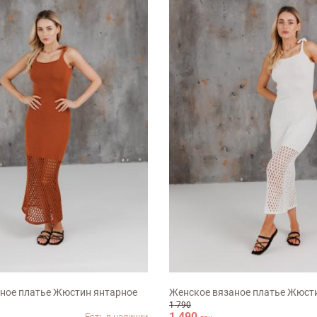
ХL-ХХL
S-M
M-L
ХL-ХХL
ное платье Жюстин янтарное
Женское вязаное платье Жюст
1 790
1 490
Есть в наличии