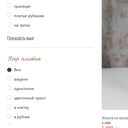
трапеція
платье рубашка
на запах
футляр
Показать еще
облегающие
оверсайз
Узор платья
платье футболка
Все
расклешенное
ажурне
сарафан
однотонне
цветочный принт
S-M
M-L
в клетку
в рубчик
Женское вяза
1 790
с кружевом
1 490