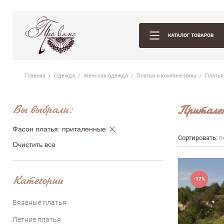
КАТАЛОГ ТОВАРОВ
Главная
Одежда
Женская одежда
Платья и комбинезоны
Платья
Вы выбрали:
Притален
Фасон платья: приталенные
Сортировать:
п
Очистить все
Категории
-17%
Вязаные платья
Летние платья