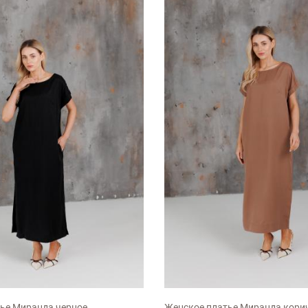
L
XXL
M
L
XL
XXL
ье Миранда черное
Женское платье Миранда кори