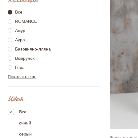
Коллекция
Все
ROMANCE
Ажур
Аура
Бавовняно-лляна
Візерунок
Гера
Показать еще
Грація
Жюстін
Льон
Цвет
Міранда
Все
Меланія
M
L
X
Ніколь
синий
Селеста
серый
Женское плат