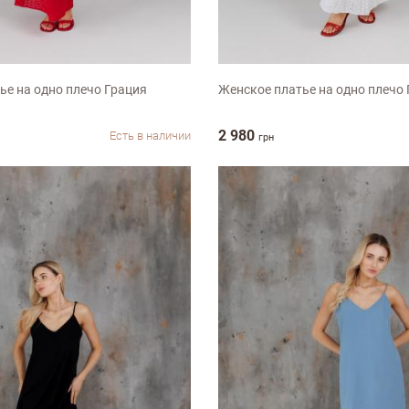
S
M
L
ье на одно плечо Грация
Женское платье на одно плечо 
2 980
Есть в наличии
грн
ыв