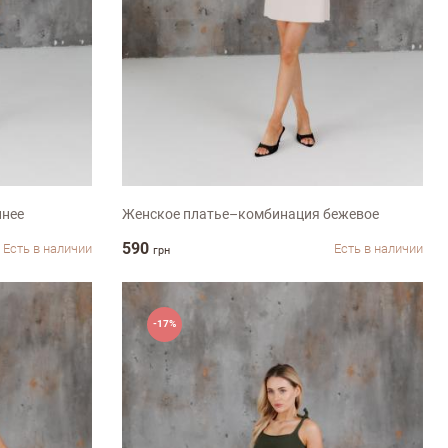
S
M
L
ХL-ХХL
инее
Женское платье–комбинация бежевое
590
Есть в наличии
Есть в наличии
грн
-17%