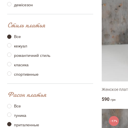
демісезон
Стиль платья
Все
кежуал
романтичний стиль
класика
S
M
L
спортивнные
Женское пла
Фасон платья
590
грн
Все
туника
-17%
приталенные