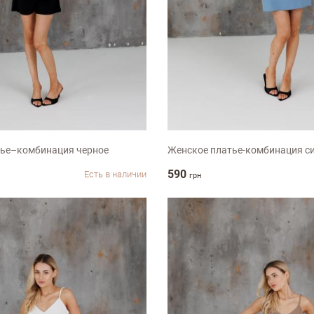
Недостатки
ХL-ХХL
S
M
L
ХL-ХХL
тье–комбинация черное
Женское платье-комбинация с
590
Есть в наличии
грн