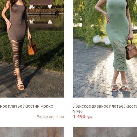
ХL-ХХL
S-M
M-L
ХL-ХХL
ное платье Жюстин мокко
Женское вязаное платье Жюст
1 790
1 490
Есть в наличии
грн