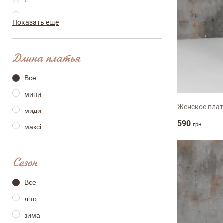
L
L-XL
Показать еще
XL
XXL
Длина платья
ХS/S
Достоинства
S
M
L
Все
ХL-ХХL
мини
One Size
Женское пла
миди
Оцените, пожалуйста
590
грн
максі
Сезон
Все
літо
зима