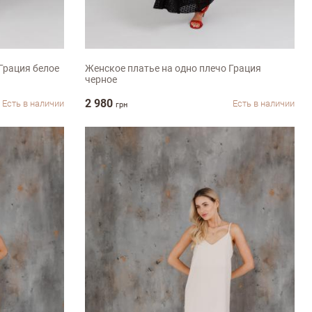
S
M
L
Грация белое
Женское платье на одно плечо Грация
черное
2 980
Есть в наличии
Есть в наличии
грн