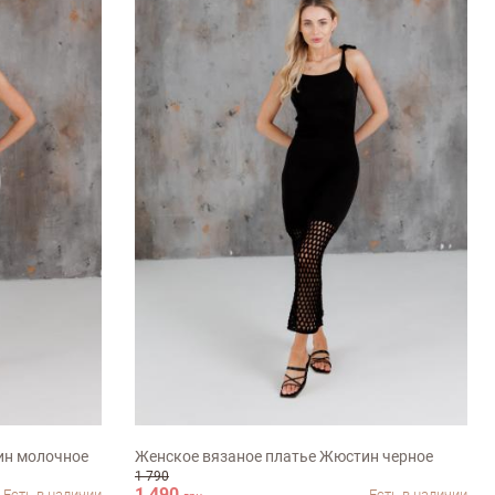
S-M
M-L
ХL-ХХL
ин молочное
Женское вязаное платье Жюстин черное
1 790
1 490
Есть в наличии
Есть в наличии