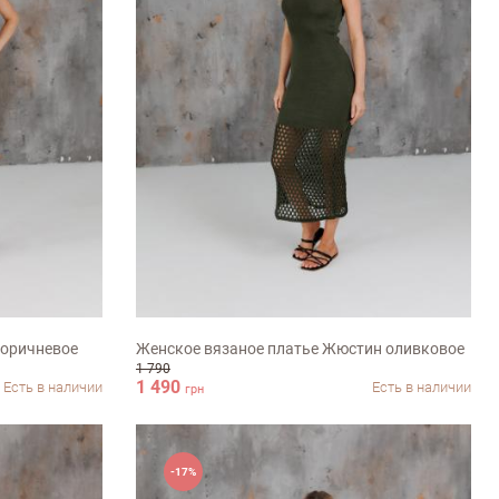
S-M
M-L
ХL-ХХL
коричневое
Женское вязаное платье Жюстин оливковое
1 790
1 490
Есть в наличии
Есть в наличии
грн
-17%