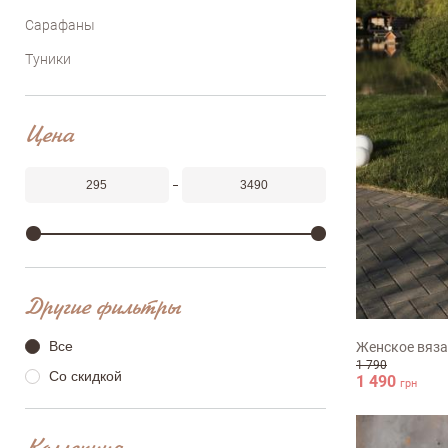
Сарафаны
Туники
Цена
S-M
M-L
Другие фильтры
Все
Женское вяза
1 790
Со скидкой
1 490
грн