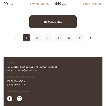
99
449
Есть в наличии
Есть в наличии
грн
грн
ПОКАЗАТЬ ЕЩЕ
1
2
3
4
5
6
Адрес
ул. Березинская 58, г. Днепр, 49000, Украина
zakaz.provence@gmail.com
Ждем вашего звонка
(097) 416-90-33
(066) 339-07-15
Давайте дружить