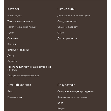
Каталог
О компании
Распродажа
Доставка и оплата товаров
Ткани и наполнители
Сотрудничество
Тематические коллекции
Обмен и возврат
Кухня
О нас
Спальня
Договор оферты
Ванная
Шторы и Гардины
Декор
Одежда
Текстиль для гостиниц и ресторанов
HoReCa
Подарочные сертификаты
Личный кабинет
Покупателю
Вход
Скидка на ваш день рождения
Регестрация
Корпоративные подарки
Блог
Акции