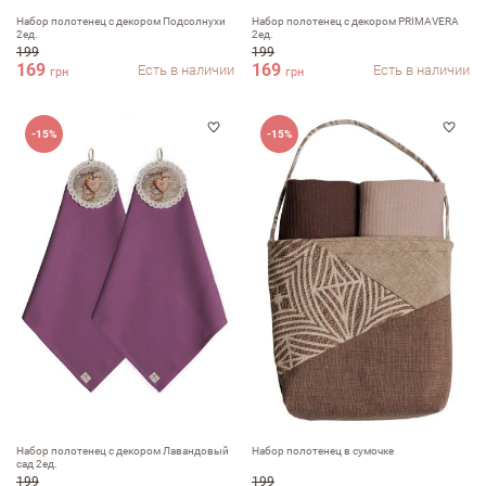
Набор полотенец с декором Подсолнухи
Набор полотенец с декором PRIMAVERA
2ед.
2ед.
199
199
169
169
Есть в наличии
Есть в наличии
грн
грн
-15%
-15%
Набор полотенец с декором Лавандовый
Набор полотенец в сумочке
сад 2ед.
199
199