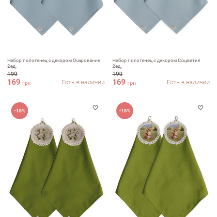
Набор полотенец с декором Очарование
Набор полотенец с декором Соцветия
2ед.
2ед.
199
199
169
169
Есть в наличии
Есть в наличии
грн
грн
-15%
-15%