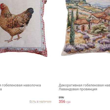
45х45см
 гобеленовая наволочка
Декоративная гобеленовая на
ба
Лавандовая провинция
396
356
Есть в наличии
грн