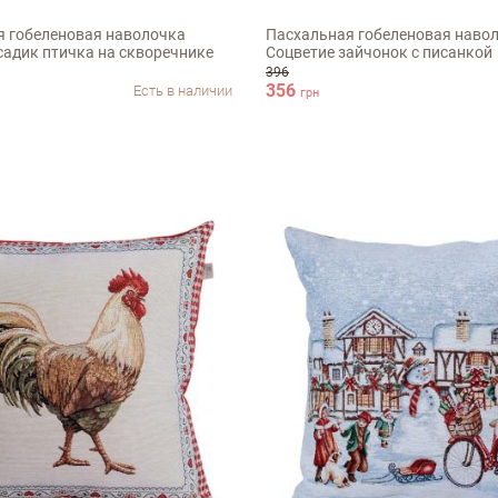
 гобеленовая наволочка
Пасхальная гобеленовая наво
адик птичка на скворечнике
Соцветие зайчонок с писанкой
396
356
Есть в наличии
грн