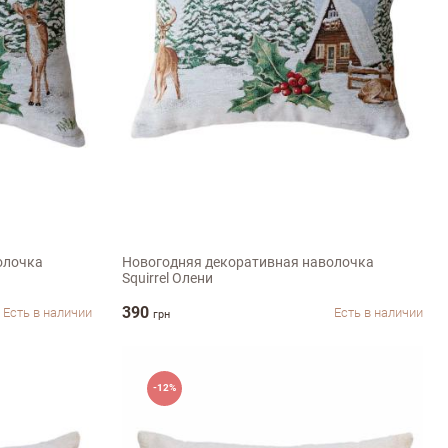
45х45см
олочка
Новогодняя декоративная наволочка
Squirrel Олени
390
Есть в наличии
Есть в наличии
грн
-12%