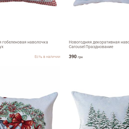
45х45см
 гобеленовая наволочка
Новогодняя декоративная нав
ух
Carousel Празднование
ыв
390
Есть в наличии
грн