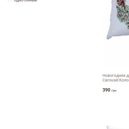
однотонные
Достоинства
45х45см
Оцените, пожалуйста
Новогодняя д
Carousel Кол
390
грн