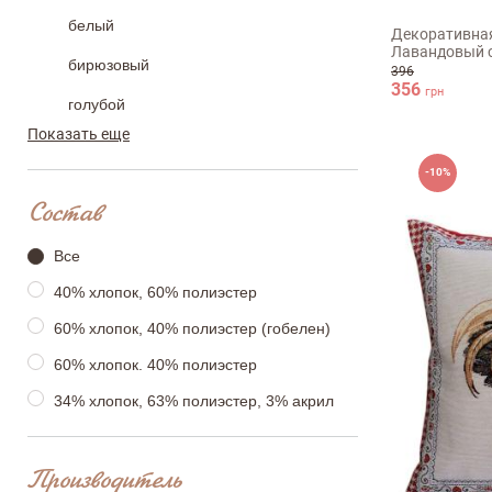
белый
Декоративная
Лавандовый с
бирюзовый
396
356
грн
голубой
Показать еще
желтый
-10%
зеленый
Состав
золотой
Все
коричневый
40% хлопок, 60% полиэстер
молочный
60% хлопок, 40% полиэстер (гобелен)
мульти
60% хлопок. 40% полиэстер
фиолетовый
34% хлопок, 63% полиэстер, 3% акрил
красный
Производитель