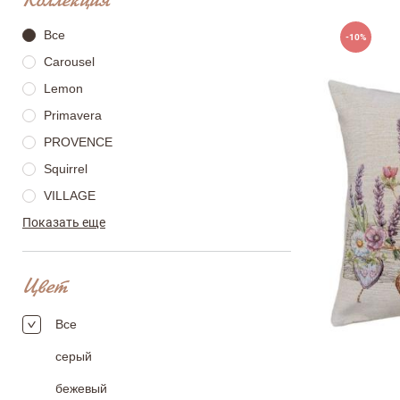
Коллекция
Все
-10%
Carousel
Lemon
Primavera
PROVENCE
Squirrel
VILLAGE
Показать еще
Добробут
Золоте Свято
Казкові Гноми
Цвет
Лавандовий садочок
Все
Різдвяне багаття
Снігова зима
серый
45х45см
Суцвіття
бежевый