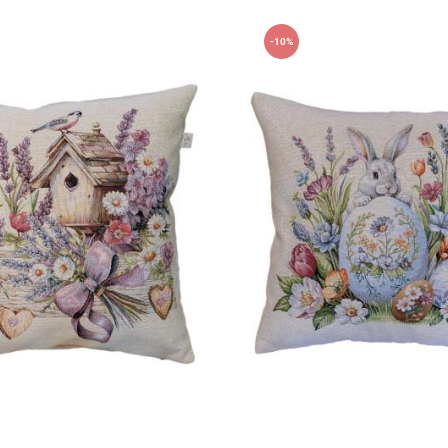
-10%
45х45см