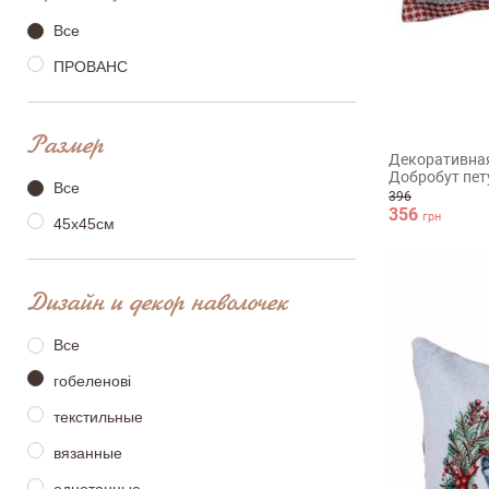
Все
ПРОВАНС
45х45см
Размер
Декоративная
Добробут пет
Оставить отз
Все
396
356
грн
45х45см
ФИО
Дизайн и декор наволочек
Все
email
гобеленові
текстильные
вязанные
Комментарий