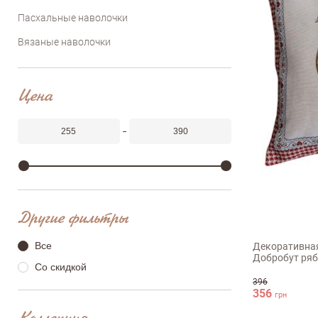
Пасхальные наволочки
Вязаные наволочки
Цена
45х45см
Другие фильтры
Все
Декоративная
Добробут ря
Со скидкой
396
356
грн