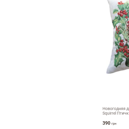
45х45см
Новогодняя д
Squirrel Птич
390
грн