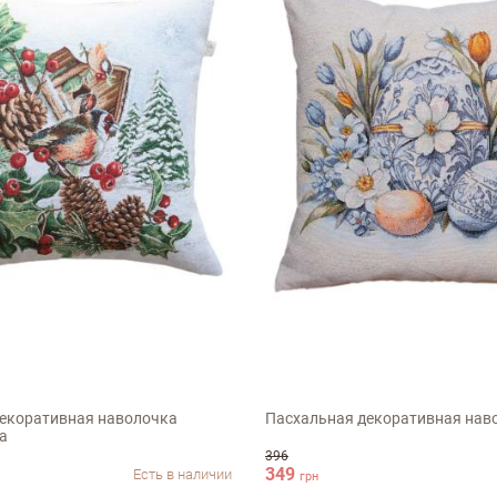
45х45см
екоративная наволочка
Пасхальная декоративная нав
ка
396
349
Есть в наличии
грн