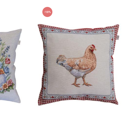
-10%
45х45см