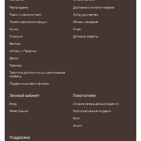
Распродажа
Доставка и оплата товаров
Ткани и наполнители
Сотрудничество
Тематические коллекции
Обмен и возврат
Кухня
О нас
Спальня
Договор оферты
Ванная
Шторы и Гардины
Декор
Одежда
Текстиль для гостиниц и ресторанов
HoReCa
Подарочные сертификаты
Личный кабинет
Покупателю
Вход
Скидка на ваш день рождения
Регестрация
Корпоративные подарки
Блог
Акции
Поддержка