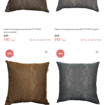
Наволочка декоративная PYTHON
Наволочка декоративная PYTHON серая
коричневая
299
299
197
197
Есть в наличии
Есть в наличии
грн
грн
Оставить отзыв
-34%
-34%
ФИО
email