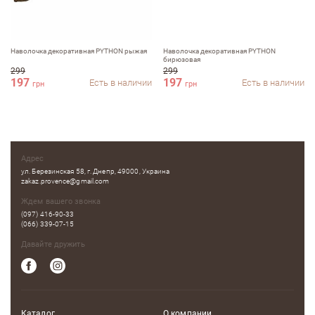
Комментарий
Наволочка декоративная PYTHON рыжая
Наволочка декоративная PYTHON
бирюзовая
299
299
197
197
Есть в наличии
Есть в наличии
грн
грн
Достоинства
Адрес
ул. Березинская 58, г. Днепр, 49000, Украина
zakaz.provence@gmail.com
Недостатки
Ждем вашего звонка
(097) 416-90-33
(066) 339-07-15
Давайте дружить
Оцените, пожалуйста
Каталог
О компании