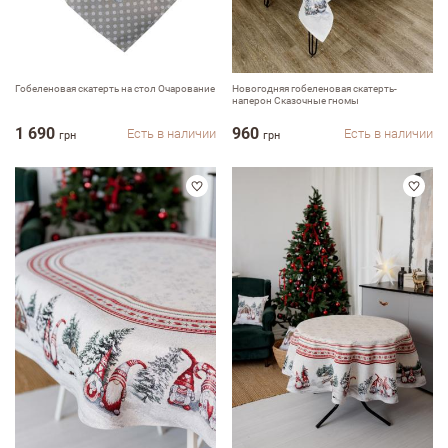
Гобеленовая скатерть на стол Очарование
Новогодняя гобеленовая скатерть-
наперон Сказочные гномы
1 690
960
Есть в наличии
Есть в наличии
грн
грн