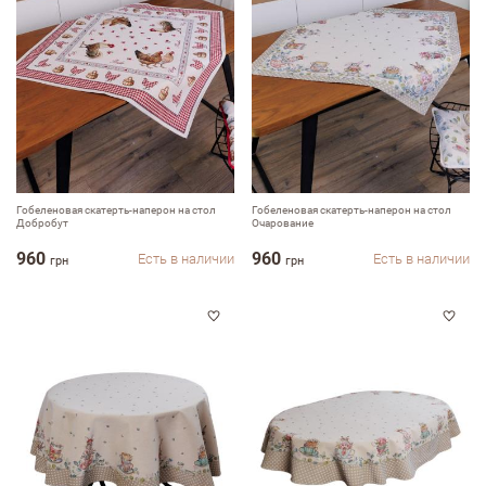
Достоинства
Гобеленовая скатерть-наперон на стол
Гобеленовая скатерть-наперон на стол
Добробут
Очарование
Недостатки
960
960
Есть в наличии
Есть в наличии
грн
грн
Оцените, пожалуйста