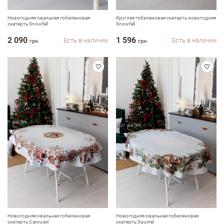
Новогодняя овальная гобеленовая
Круглая гобеленовая скатерть новогодняя
скатерть Snowfall
Snowfall
2 090
1 596
Есть в наличии
Есть в наличии
грн
грн
Новогодняя овальная гобеленовая
Новогодняя овальная гобеленовая
скатерть Carousel
скатерть Squirrel