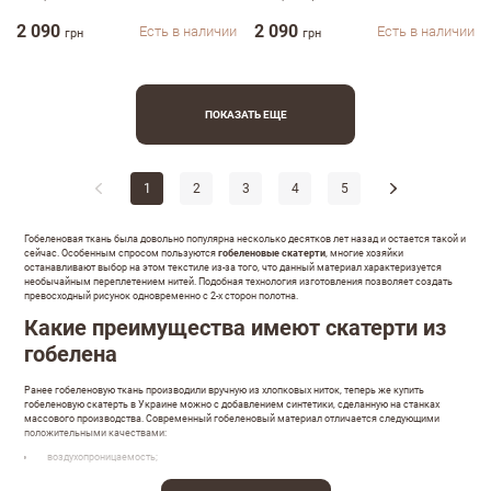
2 090
2 090
Есть в наличии
Есть в наличии
грн
грн
ПОКАЗАТЬ ЕЩЕ
1
2
3
4
5
Гобеленовая ткань была довольно популярна несколько десятков лет назад и остается такой и
сейчас. Особенным спросом пользуются
гобеленовые скатерти
, многие хозяйки
останавливают выбор на этом текстиле из-за того, что данный материал характеризуется
необычайным переплетением нитей. Подобная технология изготовления позволяет создать
превосходный рисунок одновременно с 2-х сторон полотна.
Какие преимущества имеют скатерти из
гобелена
Ранее гобеленовую ткань производили вручную из хлопковых ниток, теперь же купить
гобеленовую скатерть в Украине можно с добавлением синтетики, сделанную на станках
массового производства. Современный гобеленовый материал отличается следующими
положительными качествами:
воздухопроницаемость;
легкость;
экологичность;