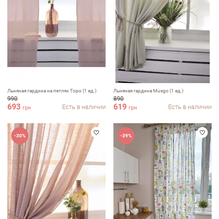
Льняная гардина на петлях Topo (1 ед.)
Льняная гардина Musgo (1 ед.)
990
890
693
619
Есть в наличии
Есть в наличии
грн
грн
-30%
-39%