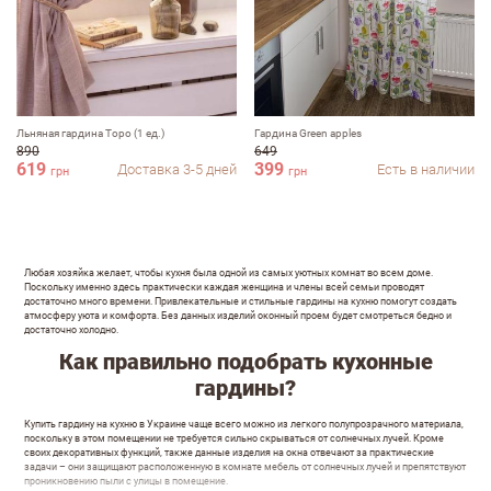
Льняная гардина Topo (1 ед.)
Гардина Green apples
890
649
619
399
Доставка 3-5 дней
Есть в наличии
грн
грн
Любая хозяйка желает, чтобы кухня была одной из самых уютных комнат во всем доме.
Поскольку именно здесь практически каждая женщина и члены всей семьи проводят
достаточно много времени. Привлекательные и стильные гардины на кухню помогут создать
атмосферу уюта и комфорта. Без данных изделий оконный проем будет смотреться бедно и
достаточно холодно.
Как правильно подобрать кухонные
гардины?
Купить гардину на кухню в Украине чаще всего можно из легкого полупрозрачного материала,
поскольку в этом помещении не требуется сильно скрываться от солнечных лучей. Кроме
своих декоративных функций, также данные изделия на окна отвечают за практические
задачи – они защищают расположенную в комнате мебель от солнечных лучей и препятствуют
проникновению пыли с улицы в помещение.