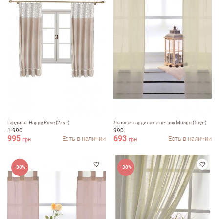
Достоинства
Недостатки
Гардины Happy Rose (2 ед.)
Льняная гардина на петлях Musgo (1 ед.)
1 990
990
995
693
Есть в наличии
Есть в наличии
грн
грн
Оцените, пожалуйста
-30%
-30%