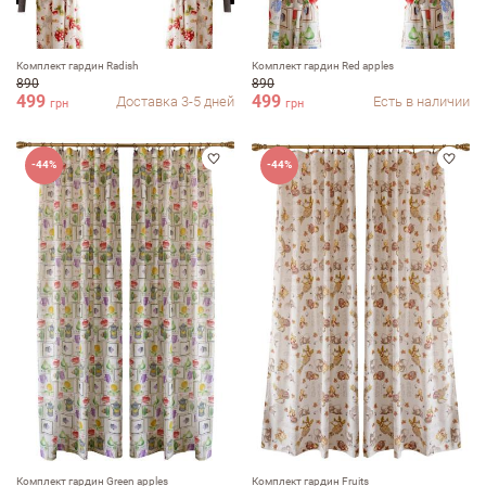
Комплект гардин Radish
Комплект гардин Red apples
890
890
499
499
Доставка 3-5 дней
Есть в наличии
грн
грн
-44%
-44%
Комплект гардин Green apples
Комплект гардин Fruits