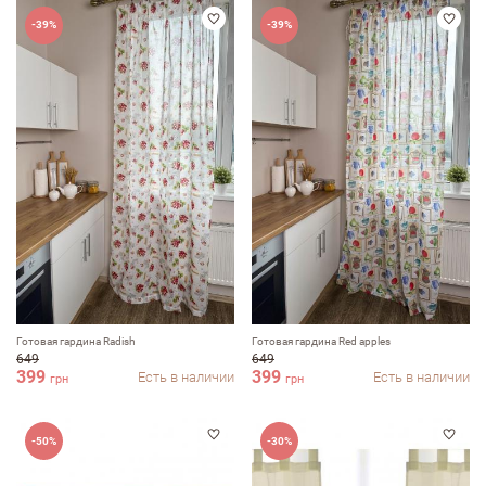
-39%
-39%
Оставить отзыв
ФИО
Готовая гардина Radish
Готовая гардина Red apples
649
649
email
399
399
Есть в наличии
Есть в наличии
грн
грн
-50%
-30%
Комментарий