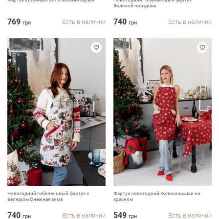
Золотой праздник
769
740
Есть в наличии
Есть в наличии
грн
грн
Новогодний гобеленовый фартух с
Фартук новогодний Колокольчики на
велюром Снежная зима
красном
740
549
Есть в наличии
Есть в наличии
грн
грн