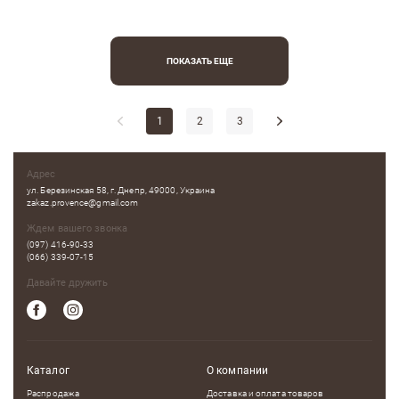
ПОКАЗАТЬ ЕЩЕ
1
2
3
Адрес
ул. Березинская 58, г. Днепр, 49000, Украина
zakaz.provence@gmail.com
Ждем вашего звонка
(097) 416-90-33
(066) 339-07-15
Давайте дружить
Каталог
О компании
Распродажа
Доставка и оплата товаров