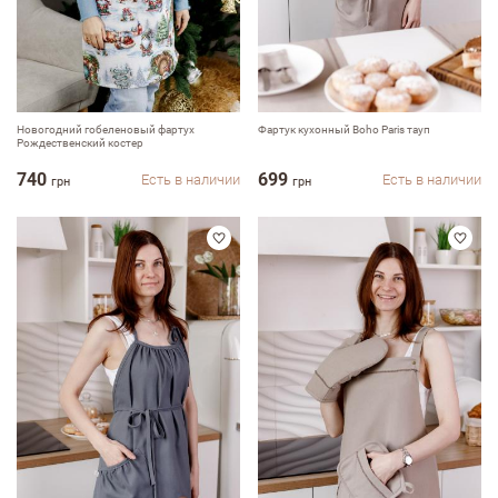
Новогодний гобеленовый фартух
Фартук кухонный Boho Paris тауп
Рождественский костер
740
699
Есть в наличии
Есть в наличии
грн
грн