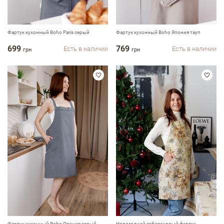
Фартук кухонный Boho Paris серый
Фартук кухонный Boho Япония тауп
699
769
Есть в наличии
Есть в наличии
грн
грн
Фартук кухонный Boho Япония серый
Новогодний гобеленовый фартух