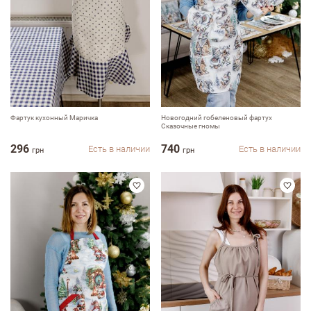
Недостатки
Оцените, пожалуйста
Фартук кухонный Маричка
Новогодний гобеленовый фартух
Сказочные гномы
296
740
Есть в наличии
Есть в наличии
грн
грн