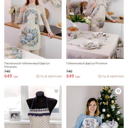
ФИО
email
Пасхальный гобеленовый фартук
Гобеленовый фартук Provence
Рrimavera
Комментарий
740
740
649
649
Есть в наличии
Есть в наличии
грн
грн
Достоинства