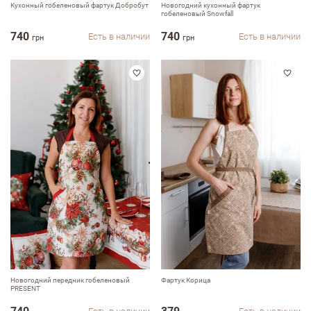
Кухонный гобеленовый фартук Добробут
Новогодний кухонный фартук
гобеленовый Snowfall
740
740
Есть в наличии
Есть в наличии
грн
грн
Новогодний передник гобеленовый
Фартук Корица
PRESENT