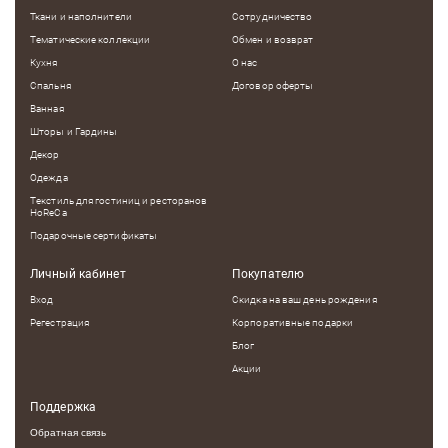
Ткани и наполнители
Сотрудничество
Тематические коллекции
Обмен и возврат
Кухня
О нас
Спальня
Договор оферты
Ванная
Шторы и Гардины
Декор
Одежда
Текстиль для гостиниц и ресторанов
HoReCa
Подарочные сертификаты
Личный кабинет
Покупателю
Вход
Скидка на ваш день рождения
Регестрация
Корпоративные подарки
Блог
Акции
Поддержка
Обратная связь