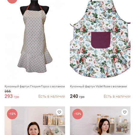
Кухонный фартук Глория Горох с воланом
Кухонный фартук Violet Rose с воланами
366
293
240
Есть в наличии
Есть в наличии
грн
грн
-12%
-12%
Оставить отзыв