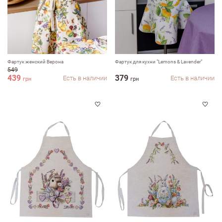
Фартук женский Верона
Фартук для кухни "Lemons & Lavender"
549
439
379
Есть в наличии
Есть в наличии
грн
грн