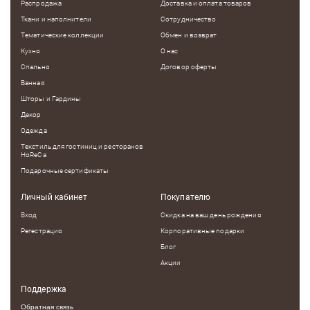
Распродажа
Доставка и оплата товаров
Ткани и наполнители
Сотрудничество
Тематические коллекции
Обмен и возврат
Кухня
О нас
Спальня
Договор оферты
Ванная
Шторы и Гардины
Декор
Одежда
Текстиль для гостиниц и ресторанов
HoReCa
Подарочные сертификаты
Личный кабинет
Покупателю
Вход
Скидка на ваш день рождения
Регестрация
Корпоративные подарки
Блог
Акции
Поддержка
Обратная связь