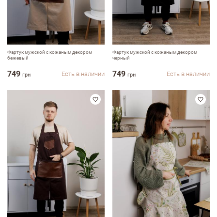
Фартук мужской с кожаным декором
Фартук мужской с кожаным декором
бежевый
черный
749
749
Есть в наличии
Есть в наличии
грн
грн