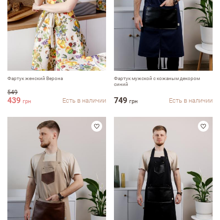
Фартук женский Верона
Фартук мужской с кожаным декором
синий
549
439
749
Есть в наличии
Есть в наличии
грн
грн