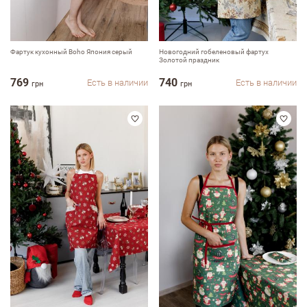
Фартук кухонный Boho Япония серый
Новогодний гобеленовый фартух
Золотой праздник
769
740
Есть в наличии
Есть в наличии
грн
грн