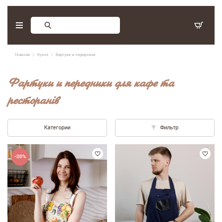
Заказ обратного звонка
Главная
Кухня
Фартуки и передники
С 9:30 - 17:30. Суббота, воскресенье - выходные дни.
Фартуки и передники для кафе та
(097) 416-90-33
,
ресторанів
(066) 339-07-15
Категории
Фильтр
-20%