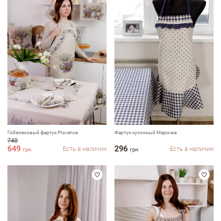
Оставить отзыв
ФИО
email
Комментарий
Гобеленовый фартук Provence
Фартук кухонный Маричка
740
649
296
Есть в наличии
Есть в наличии
грн
грн
Достоинства