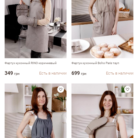
Недостатки
Оцените, пожалуйста
Фартух кухонный RINO коричневый
Фартук кухонный Boho Paris тауп
349
699
Есть в наличии
Есть в наличии
грн
грн