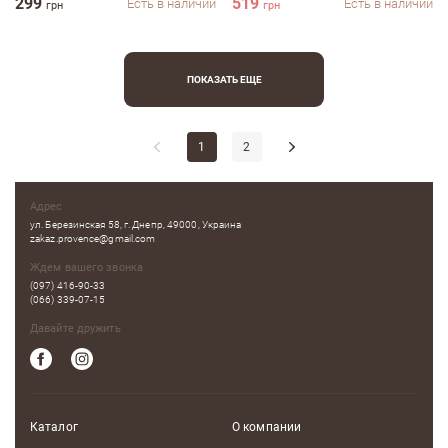
299
519
Есть в наличии
Есть в наличии
грн
грн
ПОКАЗАТЬ ЕЩЕ
1
2
Адрес
ул. Березинская 58, г. Днепр, 49000, Украина
zakaz.provence@gmail.com
Ждем вашего звонка
(097) 416-90-33
(066) 339-07-15
Давайте дружить
Каталог
О компании