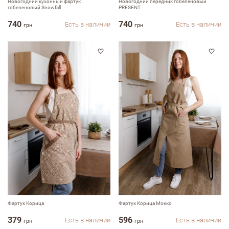
Новогодний кухонный фартук
Новогодний передник гобеленовый
гобеленовый Snowfall
PRESENT
740
740
Есть в наличии
Есть в наличии
грн
грн
Фартук Корица
Фартук Корица Мокко
379
596
Есть в наличии
Есть в наличии
грн
грн