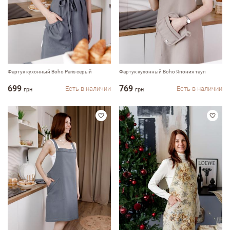
Фартук кухонный Boho Paris серый
Фартук кухонный Boho Япония тауп
699
769
Есть в наличии
Есть в наличии
грн
грн