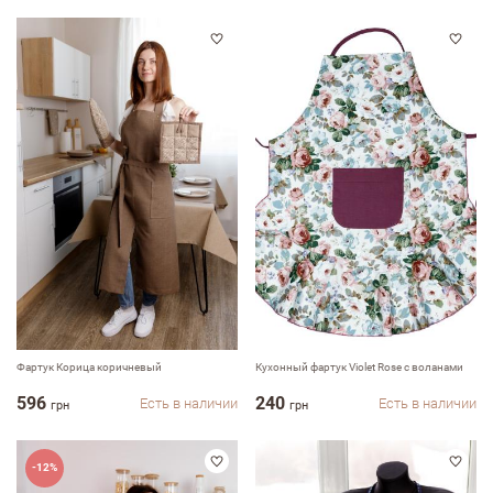
Фартук Корица коричневый
Кухонный фартук Violet Rose с воланами
596
240
Есть в наличии
Есть в наличии
грн
грн
-12%