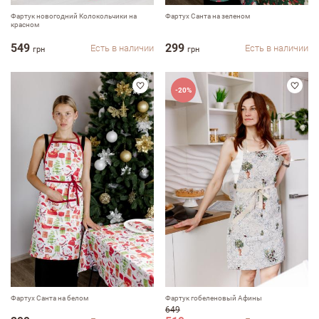
Фартук новогодний Колокольчики на
Фартух Санта на зеленом
красном
549
299
Есть в наличии
Есть в наличии
грн
грн
-20%
Фартух Санта на белом
Фартук гобеленовый Афины
649