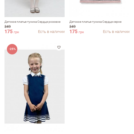
Детское платье-туника Сердце розовое
Детское платье-туника Сердце серое
349
349
175
175
Есть в наличии
Есть в наличии
грн
грн
Оставить отзыв
-25%
ФИО
email
Комментарий