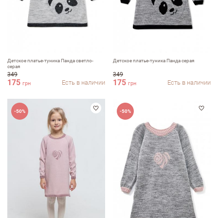
Детское платье-туника Панда светло-
Детское платье-туника Панда серая
серая
349
349
175
175
Есть в наличии
Есть в наличии
грн
грн
-50%
-50%