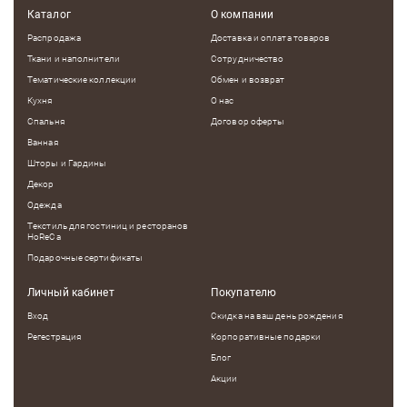
Каталог
О компании
Распродажа
Доставка и оплата товаров
Ткани и наполнители
Сотрудничество
Тематические коллекции
Обмен и возврат
Кухня
О нас
Спальня
Договор оферты
Ванная
Шторы и Гардины
Декор
Одежда
Текстиль для гостиниц и ресторанов
HoReCa
Подарочные сертификаты
Личный кабинет
Покупателю
Вход
Скидка на ваш день рождения
Регестрация
Корпоративные подарки
Блог
Акции