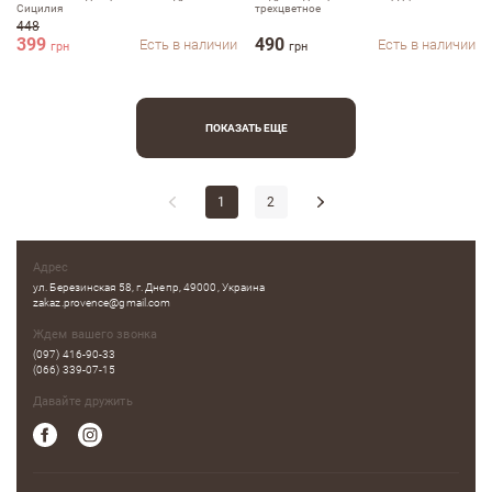
Сицилия
трехцветное
448
399
490
Есть в наличии
Есть в наличии
грн
грн
ПОКАЗАТЬ ЕЩЕ
1
2
Адрес
ул. Березинская 58, г. Днепр, 49000, Украина
zakaz.provence@gmail.com
Ждем вашего звонка
(097) 416-90-33
(066) 339-07-15
Давайте дружить