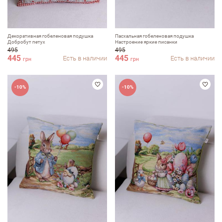
Декоративная гобеленовая подушка
Пасхальная гобеленовая подушка
Добробут петух
Настроение яркие писанки
495
495
445
445
Есть в наличии
Есть в наличии
грн
грн
-10%
-10%