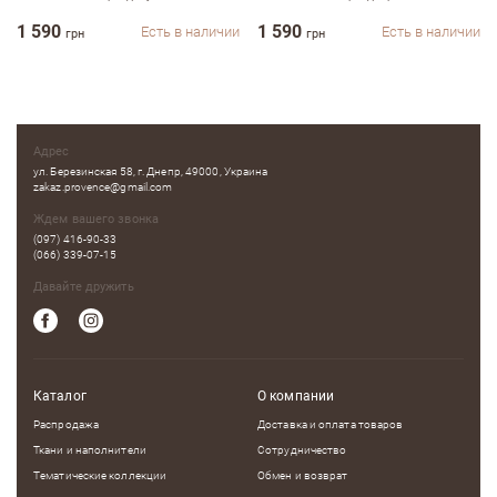
Недостатки
1 590
1 590
Есть в наличии
Есть в наличии
грн
грн
Оцените, пожалуйста
Адрес
ул. Березинская 58, г. Днепр, 49000, Украина
zakaz.provence@gmail.com
Ждем вашего звонка
(097) 416-90-33
(066) 339-07-15
Давайте дружить
Каталог
О компании
Распродажа
Доставка и оплата товаров
Ткани и наполнители
Сотрудничество
Тематические коллекции
Обмен и возврат