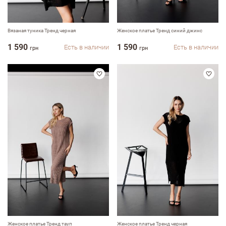
ФИО
Вязаная туника Тренд черная
Женское платье Тренд синий джинс
1 590
1 590
Есть в наличии
Есть в наличии
грн
грн
email
Комментарий
Достоинства
Женское платье Тренд тауп
Женское платье Тренд черная