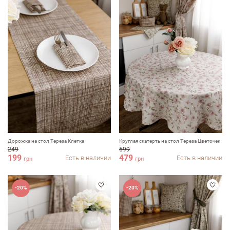
Комментарий
Достоинства
Дорожка на стол Тереза Клетка
Круглая скатерть на стол Тереза Цветочек
Недостатки
249
599
199
479
Есть в наличии
Есть в наличии
грн
грн
-20%
-20%
Оцените, пожалуйста