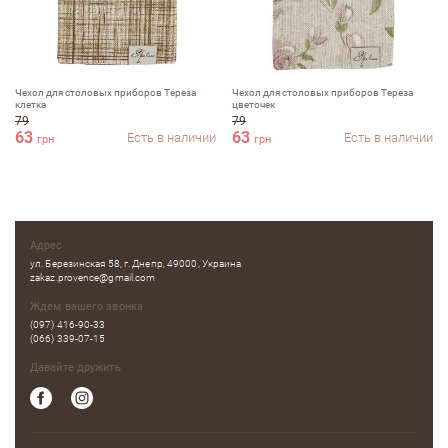
Чехол для столовых приборов Тереза
Чехол для столовых приборов Тереза
клетка
цветочек
79
79
63
63
Есть в наличии
Есть в наличии
грн
грн
Адрес
ул. Березинская 58, г. Днепр, 49000, Украина
zakaz.provence@gmail.com
Ждем вашего звонка
(097) 416-90-33
(066) 339-07-15
Давайте дружить