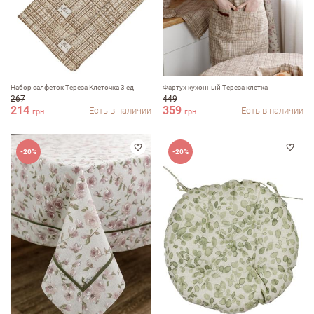
Набор салфеток Тереза Клеточка 3 ед
Фартух кухонный Тереза клетка
267
449
214
359
Есть в наличии
Есть в наличии
грн
грн
-20%
-20%