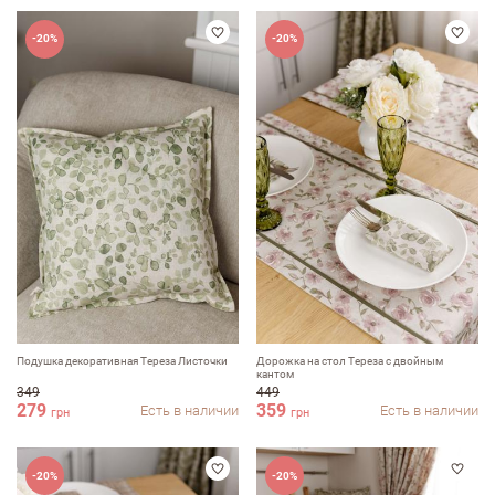
-20%
-20%
Оставить отзыв
ФИО
Подушка декоративная Тереза Листочки
Дорожка на стол Тереза с двойным
кантом
349
449
279
359
Есть в наличии
Есть в наличии
грн
грн
email
-20%
-20%