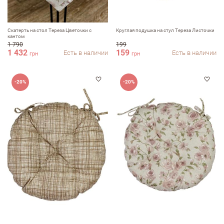
Скатерть на стол Тереза Цветочки с
Круглая подушка на стул Тереза Листочки
кантом
1 790
199
1 432
159
Есть в наличии
Есть в наличии
грн
грн
-20%
-20%