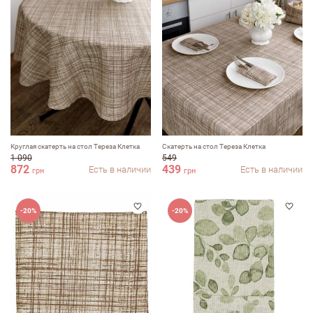
Круглая скатерть на стол Тереза Клетка
Скатерть на стол Тереза Клетка
1 090
549
872
439
Есть в наличии
Есть в наличии
грн
грн
-20%
-20%