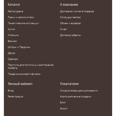
Каталог
О компании
Распродажа
Доставка и оплата товаров
Ткани и наполнители
Сотрудничество
Тематические коллекции
Обмен и возврат
Кухня
О нас
Спальня
Договор оферты
Ванная
Шторы и Гардины
Декор
Одежда
Текстиль для гостиниц и ресторанов
HoReCa
Подарочные сертификаты
Личный кабинет
Покупателю
Вход
Скидка на ваш день рождения
Регестрация
Корпоративные подарки
Блог
Акции