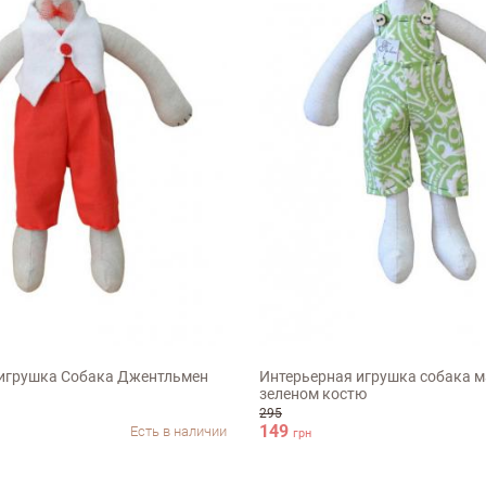
36см
 игрушка Собака Джентльмен
Интерьерная игрушка собака м
зеленом костю
Недостатки
295
149
Есть в наличии
грн