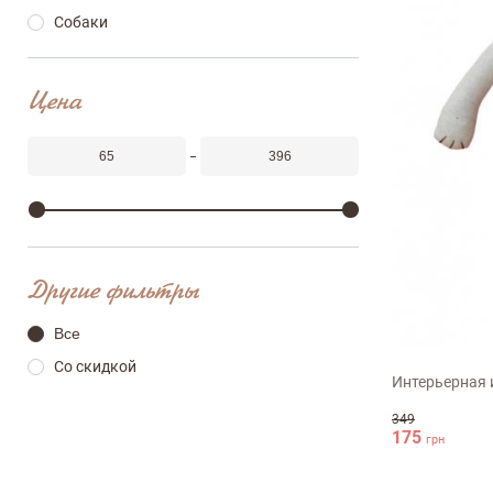
Собаки
ФИО
Цена
email
Комментарий
Другие фильтры
38см
Все
Со скидкой
Интерьерная
Достоинства
349
175
грн