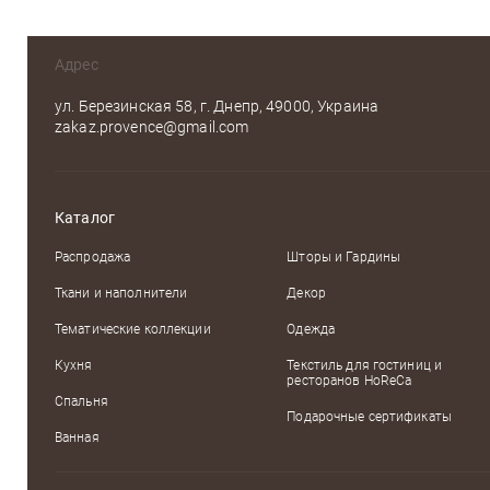
Оцените, пожалуйста
Адрес
ул. Березинская 58, г. Днепр, 49000, Украина
zakaz.provence@gmail.com
Каталог
Распродажа
Шторы и Гардины
Ткани и наполнители
Декор
Тематические коллекции
Одежда
Кухня
Текстиль для гостиниц и
ресторанов HoReCa
Спальня
Подарочные сертификаты
Ванная