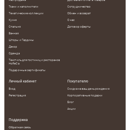
Ткани и наполнители
Сотрудничество
Тематические коллекции
Обмен и возврат
Кухня
О нас
Спальня
Договор оферты
Ванная
Шторы и Гардины
Декор
Одежда
Текстиль для гостиниц и ресторанов
HoReCa
Подарочные сертификаты
Личный кабинет
Покупателю
Вход
Скидка на ваш день рождения
Регестрация
Корпоративные подарки
Блог
Акции
Поддержка
Обратная связь