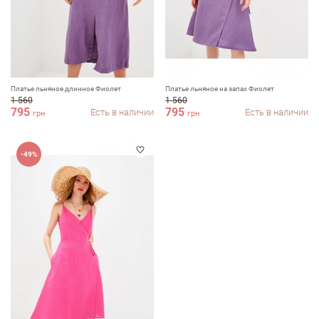
Платье льняное длинное Фиолет
Платье льняное на запах Фиолет
1 560
1 560
795
795
Есть в наличии
Есть в наличии
грн
грн
Оставить отзыв
-49%
ФИО
email